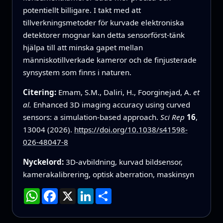
potentiellt billigare. I takt med att
tillverkningsmetoder för kurvade elektroniska
detektorer mognar kan detta sensorförst-tänk
hjälpa till att minska gapet mellan
människotillverkade kameror och de finjusterade
synsystem som finns i naturen.
Citering:
Emam, S.M., Daliri, H., Foorginejad, A.
et
al.
Enhanced 3D imaging accuracy using curved
sensors: a simulation-based approach.
Sci Rep
16
,
13004 (2026).
https://doi.org/10.1038/s41598-
026-48047-8
Nyckelord:
3D-avbildning, kurvad bildsensor,
kamerakalibrering, optisk aberration, maskinsyn
WhatsApp
Facebook
X
LinkedIn
Dela