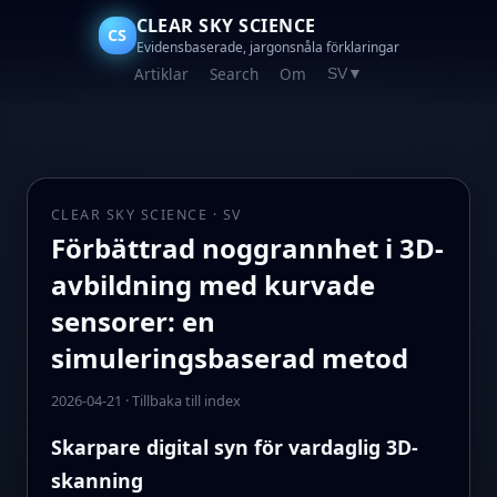
CLEAR SKY SCIENCE
CS
Evidensbaserade, jargonsnåla förklaringar
Artiklar
Search
Om
SV
▼
CLEAR SKY SCIENCE · SV
Förbättrad noggrannhet i 3D-
avbildning med kurvade
sensorer: en
simuleringsbaserad metod
2026-04-21
·
Tillbaka till index
Skarpare digital syn för vardaglig 3D-
skanning