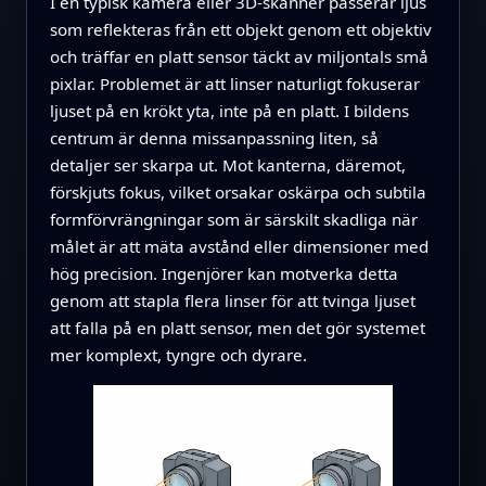
I en typisk kamera eller 3D-skanner passerar ljus
som reflekteras från ett objekt genom ett objektiv
och träffar en platt sensor täckt av miljontals små
pixlar. Problemet är att linser naturligt fokuserar
ljuset på en krökt yta, inte på en platt. I bildens
centrum är denna missanpassning liten, så
detaljer ser skarpa ut. Mot kanterna, däremot,
förskjuts fokus, vilket orsakar oskärpa och subtila
formförvrängningar som är särskilt skadliga när
målet är att mäta avstånd eller dimensioner med
hög precision. Ingenjörer kan motverka detta
genom att stapla flera linser för att tvinga ljuset
att falla på en platt sensor, men det gör systemet
mer komplext, tyngre och dyrare.