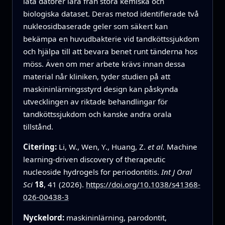
låta datorer lära från stora kemiska och
biologiska dataset. Deras metod identifierade två
nukleosidbaserade geler som säkert kan
bekämpa en huvudbakterie vid tandköttssjukdom
och hjälpa till att bevara benet runt tänderna hos
möss. Även om mer arbete krävs innan dessa
material når kliniken, tyder studien på att
maskininlärningsstyrd design kan påskynda
utvecklingen av riktade behandlingar för
tandköttssjukdom och kanske andra orala
tillstånd.
Citering:
Li, W., Wen, Y., Huang, Z.
et al.
Machine
learning-driven discovery of therapeutic
nucleoside hydrogels for periodontitis.
Int J Oral
Sci
18
, 41 (2026).
https://doi.org/10.1038/s41368-
026-00438-3
Nyckelord:
maskininlärning, parodontit,