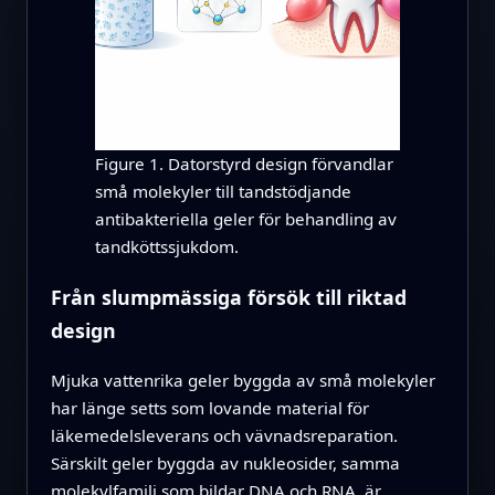
Figure 1. Datorstyrd design förvandlar
små molekyler till tandstödjande
antibakteriella geler för behandling av
tandköttssjukdom.
Från slumpmässiga försök till riktad
design
Mjuka vattenrika geler byggda av små molekyler
har länge setts som lovande material för
läkemedelsleverans och vävnadsreparation.
Särskilt geler byggda av nukleosider, samma
molekylfamilj som bildar DNA och RNA, är