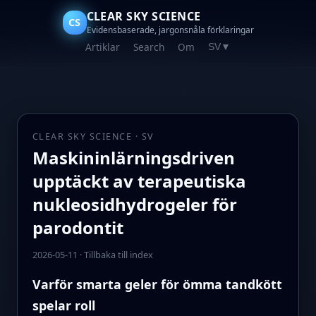
CLEAR SKY SCIENCE
CS
Evidensbaserade, jargonsnåla förklaringar
Artiklar
Search
Om
SV
▼
CLEAR SKY SCIENCE · SV
Maskininlärningsdriven
upptäckt av terapeutiska
nukleosidhydrogeler för
parodontit
2026-05-11
·
Tillbaka till index
Varför smarta geler för ömma tandkött
spelar roll