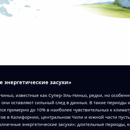
е энергетические засухи»
иньо, известные как Супер-Эль-Ниньо, редки, но особенн
о они оставляют сильный след в данных. В такие периоды 
я примерно до 10% в наиболее чувствительных к климату 
нтов в Калифорнии, центральном Чили и южной части пуст
лнечные энергетические засухи»: длительные периоды, к