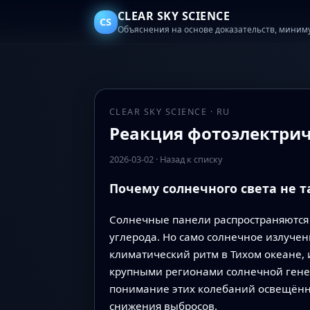
CLEAR SKY SCIENCE
CS
Объяснения на основе доказательств, миним
CLEAR SKY SCIENCE · RU
Реакция фотоэлектри
2026-03-02
·
Назад к списку
Почему солнечного света не т
Солнечные панели распространяются
углерода. Но само солнечное излучен
климатический ритм в Тихом океане,
крупными регионами солнечной генер
понимание этих колебаний освещённ
снижения выбросов.