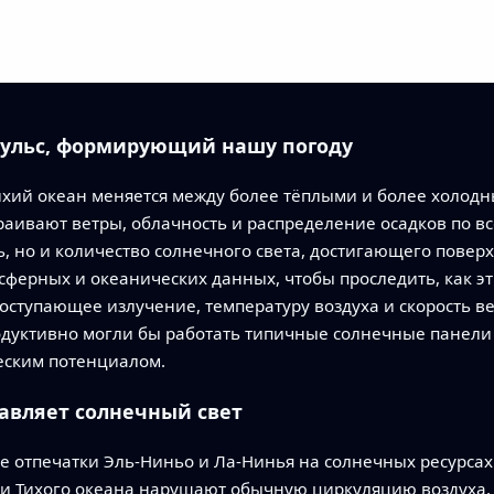
ульс, формирующий нашу погоду
ихий океан меняется между более тёплыми и более холод
раивают ветры, облачность и распределение осадков по вс
, но и количество солнечного света, достигающего повер
сферных и океанических данных, чтобы проследить, как э
оступающее излучение, температуру воздуха и скорость ве
одуктивно могли бы работать типичные солнечные панели 
еским потенциалом.
бавляет солнечный свет
е отпечатки Эль-Ниньо и Ла-Нинья на солнечных ресурсах
ти Тихого океана нарушают обычную циркуляцию воздуха, 