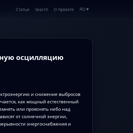
Статьи
Search
О проекте
RU
▼
жную осцилляцию
ектроэнергию и снижение выбросов
учается, как мощный естественный
емнять или прояснять небо над
ависят от солнечной энергии,
рерывности энергоснабжения и