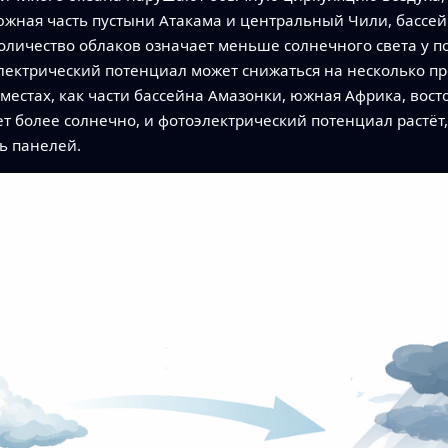
южная часть пустыни Атакама и центральный Чили, бассе
оличество облаков означает меньше солнечного света у п
электрический потенциал может снижаться на несколько пр
х местах, как части бассейна Амазонки, южная Африка, вос
ет более солнечно, и фотоэлектрический потенциал растёт,
ь панелей.