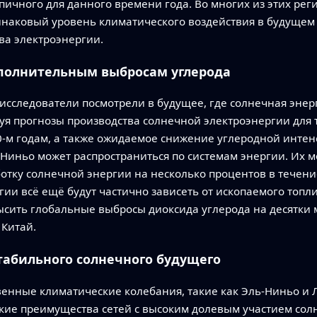
ичного для данного времени года. Во многих из этих рег
инаковый уровень климатического воздействия в будущем
ва электроэнергии.
ополнительным выбросам углерода
исследователи посмотрели в будущее, где солнечная энер
уя прогнозы производства солнечной электроэнергии для т
-м годам, а также ожидаемое снижение углеродной интенс
-Ниньо может распространиться по системам энергии. Их 
отку солнечной энергии на несколько процентов в течени
ии всё ещё будут частично зависеть от ископаемого топл
сить глобальные выбросы диоксида углерода на десятки 
Китай.
табильного солнечного будущего
твенные климатические колебания, такие как Эль-Ниньо и 
кие преимущества сетей с высоким долевым участием сол