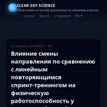
CLEAR SKY SCIENCE
CS
Объяснения на основе доказательств, минимум жаргона
Статьи
Search
О проекте
RU
▼
CLEAR SKY SCIENCE · RU
Влияние смены
направления по сравнению
с линейным
повторяющимся
спринт‑тренингом на
физическую
работоспособность у