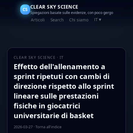
CLEAR SKY SCIENCE
CS
Spiegazioni basate sulle evidenze, con poco gergo
Articoli
Search
Chi siamo
IT
▼
CLEAR SKY SCIENCE · IT
Effetto dell'allenamento a
sprint ripetuti con cambi di
direzione rispetto allo sprint
lineare sulle prestazioni
fisiche in giocatrici
universitarie di basket
2026-03-27
·
Torna all'indice