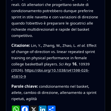
reali. Gli allenatori che progettano sedute di
condizionamento potrebbero dunque preferire
sprint in stile navetta e con variazioni di direzione
quando l'obiettivo è preparare le giocatrici alle
richieste multidirezionali e rapide del basket
competitivo.
Citazione:
Lin, Y., Zhang, W., Zhao, L.
et al.
Effect
of change-of-direction vs. linear repeated sprint
training on physical performance in female
college basketball players.
Sci Rep
16
, 10939
(2026).
https://doi.org/10.1038/s41598-026-
45810-9
Parole chiave:
condizionamento nel basket,
atlete, cambio di direzione, allenamento a sprint
ripetuti, agilità
WhatsApp
Facebook
X
LinkedIn
Condividi