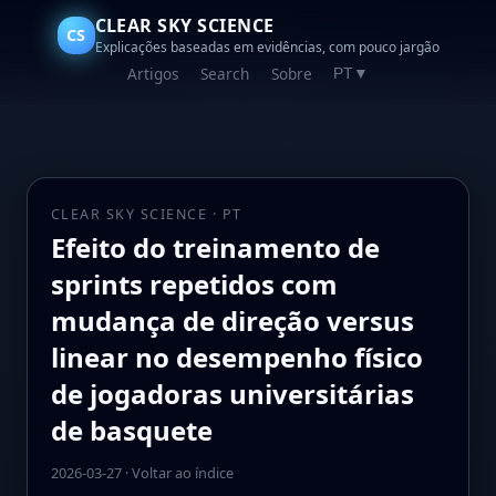
CLEAR SKY SCIENCE
CS
Explicações baseadas em evidências, com pouco jargão
Artigos
Search
Sobre
PT
▼
CLEAR SKY SCIENCE · PT
Efeito do treinamento de
sprints repetidos com
mudança de direção versus
linear no desempenho físico
de jogadoras universitárias
de basquete
2026-03-27
·
Voltar ao índice