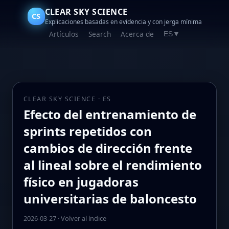
CLEAR SKY SCIENCE
CS
Explicaciones basadas en evidencia y con jerga mínima
Artículos
Search
Acerca de
ES
▼
CLEAR SKY SCIENCE · ES
Efecto del entrenamiento de
sprints repetidos con
cambios de dirección frente
al lineal sobre el rendimiento
físico en jugadoras
universitarias de baloncesto
2026-03-27
·
Volver al índice