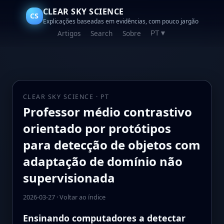
CLEAR SKY SCIENCE
CS
Explicações baseadas em evidências, com pouco jargão
Artigos
Search
Sobre
PT
▼
CLEAR SKY SCIENCE · PT
Professor médio contrastivo
orientado por protótipos
para detecção de objetos com
adaptação de domínio não
supervisionada
2026-03-27
·
Voltar ao índice
Ensinando computadores a detectar