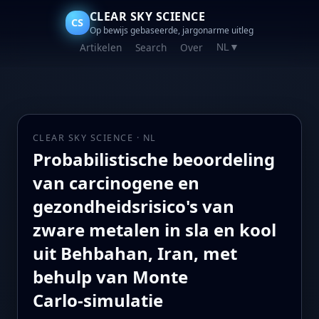
CLEAR SKY SCIENCE
CS
Op bewijs gebaseerde, jargonarme uitleg
Artikelen
Search
Over
NL
▼
CLEAR SKY SCIENCE · NL
Probabilistische beoordeling
van carcinogene en
gezondheidsrisico's van
zware metalen in sla en kool
uit Behbahan, Iran, met
behulp van Monte
Carlo‑simulatie