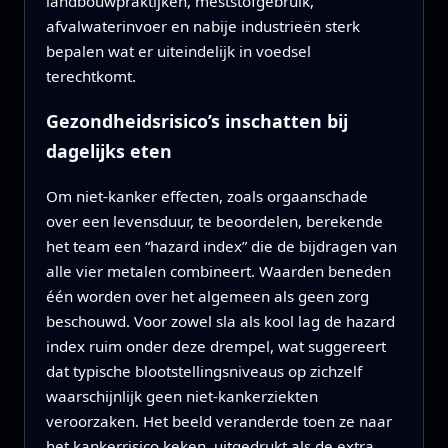
landbouwpraktijken, meststofgebruik,
afvalwaterinvoer en nabije industrieën sterk
bepalen wat er uiteindelijk in voedsel
terechtkomt.
Gezondheidsrisico’s inschatten bij
dagelijks eten
Om niet‑kanker effecten, zoals orgaanschade
over een levensduur, te beoordelen, berekende
het team een “hazard index” die de bijdragen van
alle vier metalen combineert. Waarden beneden
één worden over het algemeen als geen zorg
beschouwd. Voor zowel sla als kool lag de hazard
index ruim onder deze drempel, wat suggereert
dat typische blootstellingsniveaus op zichzelf
waarschijnlijk geen niet‑kankerziekten
veroorzaken. Het beeld veranderde toen ze naar
het kankerrisico keken, uitgedrukt als de extra