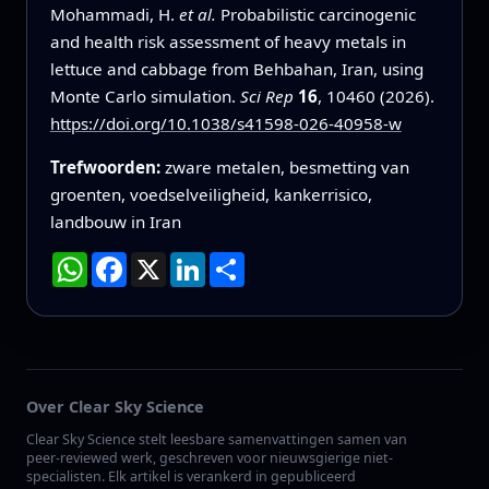
Mohammadi, H.
et al.
Probabilistic carcinogenic
and health risk assessment of heavy metals in
lettuce and cabbage from Behbahan, Iran, using
Monte Carlo simulation.
Sci Rep
16
, 10460 (2026).
https://doi.org/10.1038/s41598-026-40958-w
Trefwoorden:
zware metalen, besmetting van
groenten, voedselveiligheid, kankerrisico,
landbouw in Iran
WhatsApp
Facebook
X
LinkedIn
Deel
Over Clear Sky Science
Clear Sky Science stelt leesbare samenvattingen samen van
peer-reviewed werk, geschreven voor nieuwsgierige niet-
specialisten. Elk artikel is verankerd in gepubliceerd