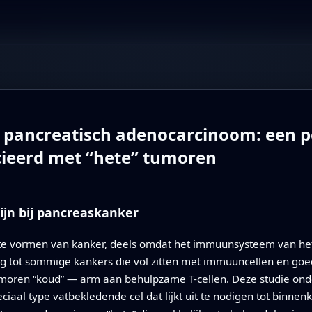
n pancreatisch adenocarcinoom: een p
cieerd met “hete” tumoren
ijn bij pancreaskanker
ste vormen van kanker, deels omdat het immuunsysteem van het
ling tot sommige kankers die vol zitten met immuuncellen en g
umoren “koud” — arm aan behulpzame T-cellen. Deze studie on
ciaal type vatbekledende cel dat lijkt uit te nodigen tot binnen