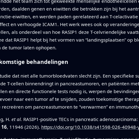
de het team zich tot gekweekte menselijke endotheelcellen 
en, daalden genen en eiwitten die betrokken zijn bij het aan
ctie-eiwitten, en werden paden gerelateerd aan T-celactivati
ffect en verhoogde ICAM1. Het werk wees ook op veranderingen
len, als onderdeel van hoe RASIP1 deze T-celvriendelijke vaat
dat RASIP1 helpt bij het vormen van “landingsplaatsen” op blo
n de tumor laten ophopen.
ekomstige behandelingen
die dat niet alle tumorbloedvaten slecht zijn. Een specifieke s
de T-cellen binnendringt in pancreastumoren, en patiënten met
en en directe functionele tests nodig is, werpen de bevindinge
evoer naar een tumor af te snijden, zouden toekomstige therap
 te recreëren om pancreastumoren te “verwarmen” en immunothe
ng, H.
et al.
RASIP1-positive TECs in pancreatic adenocarcinoma: a
16
, 11946 (2026).
https://doi.org/10.1038/s41598-026-40948-