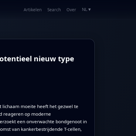
Artikelen
Search
Over
NL
▼
otentieel nieuw type
 lichaam moeite heeft het gezwel te
oed reageren op moderne
derzoekt een onverwachte bondgenoot in
komst van kankerbestrijdende T-cellen,