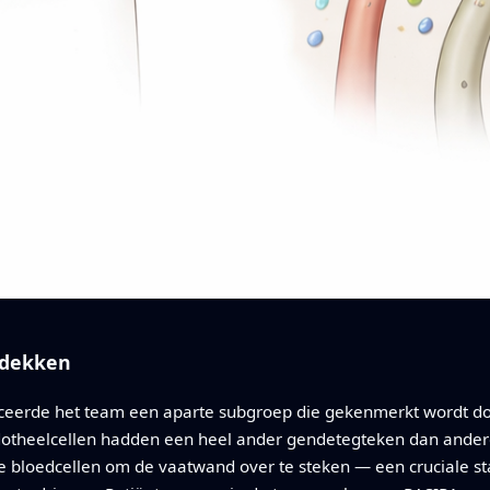
tdekken
iceerde het team een aparte subgroep die gekenmerkt wordt d
otheelcellen hadden een heel ander gendetegteken dan andere 
te bloedcellen om de vaatwand over te steken — een cruciale stap