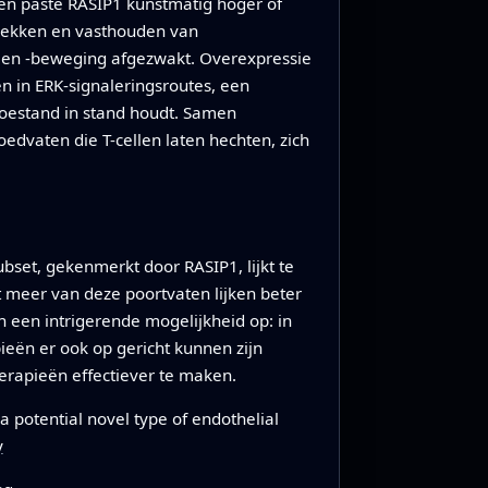
en paste RASIP1 kunstmatig hoger of
trekken en vasthouden van
e en -beweging afgezwakt. Overexpressie
 in ERK-signaleringsroutes, een
toestand in stand houdt. Samen
edvaten die T-cellen laten hechten, zich
ubset, gekenmerkt door RASIP1, lijkt te
 meer van deze poortvaten lijken beter
n een intrigerende mogelijkheid op: in
ieën er ook op gericht kunnen zijn
rapieën effectiever te maken.
 potential novel type of endothelial
y