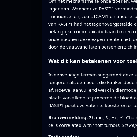
Om het mechanisme te onderzoeken, wend
lager aan. Wanneer ze RASIP1 verminderd
immuuncellen, zoals ICAM1 en andere jun
van RASIP1 had het tegenovergestelde e
belangrijke communicatiebaan binnen cel
ondersteunen deze experimenten het idee 
door de vaatwand laten persen en zich i
Wat dit kan betekenen voor to
In eenvoudige termen suggereert deze stu
fungeren als een poort die kanker-doden
af. Hoewel aanvullend werk in diermodell
plaats van alleen te proberen de bloedto
RASIP1-positieve vaten te koesteren of
Bronvermelding:
Zhang, S., He, Y., Cha
cells correlated with “hot” tumors.
Sci Rep