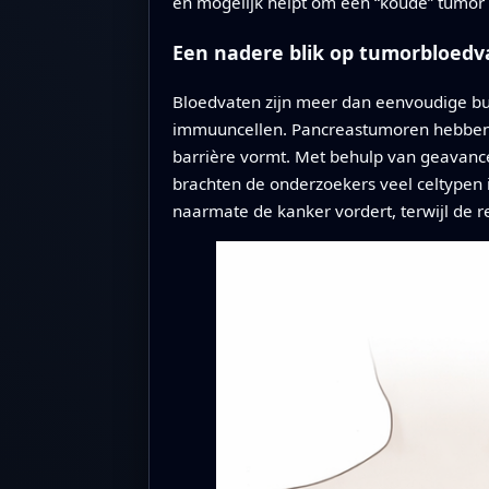
en mogelijk helpt om een “koude” tumor t
Een nadere blik op tumorbloedv
Bloedvaten zijn meer dan eenvoudige bu
immuuncellen. Pancreastumoren hebben 
barrière vormt. Met behulp van geavancee
brachten de onderzoekers veel celtypen
naarmate de kanker vordert, terwijl de 