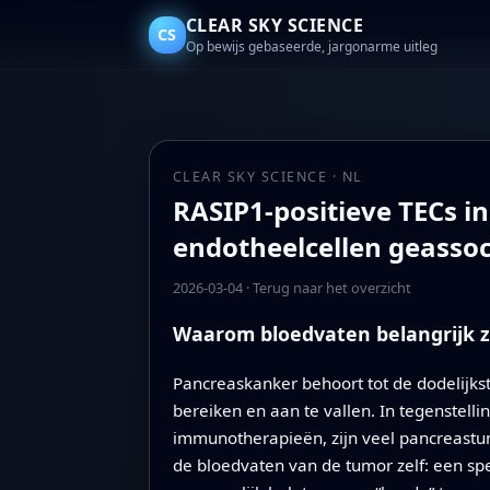
CLEAR SKY SCIENCE
CS
Op bewijs gebaseerde, jargonarme uitleg
CLEAR SKY SCIENCE · NL
RASIP1-positieve TECs i
endotheelcellen geasso
2026-03-04
·
Terug naar het overzicht
Waarom bloedvaten belangrijk z
Pancreaskanker behoort tot de dodelijk
bereiken en aan te vallen. In tegenstel
immunotherapieën, zijn veel pancreast
de bloedvaten van de tumor zelf: een spe