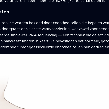
e veranderen in een “hete” die makkelijker te behandelen is.
aten
izen. Ze worden bekleed door endotheelcellen die bepalen wat
doorgaans een slechte vaatvoorziening, wat zowel voor gene
rde single-cell RNA-sequencing — een techniek die de activitei
 in pancreastumoren in kaart. Ze bevestigden dat normale, ge
resterende tumor-geassocieerde endotheelcellen hun gedrag en 