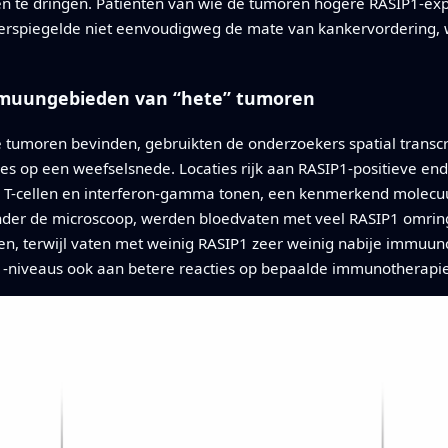
n te dringen. Patiënten van wie de tumoren hogere RASIP1-exp
weerspiegelde niet eenvoudigweg de mate van kankervordering, 
mmuungebieden van “hete” tumoren
e tumoren bevinden, gebruikten de onderzoekers spatial transcri
ties op een weefselsnede. Locaties rijk aan RASIP1-positieve e
e T-cellen en interferon-gamma tonen, een kenmerkend molecuu
nder de microscoop, werden bloedvaten met veel RASIP1 omring
len, terwijl vaten met weinig RASIP1 zeer weinig nabije immuun
-niveaus ook aan betere reacties op bepaalde immunotherapi