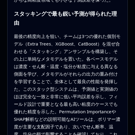
スタッキングで最も鋭い予測が得られた理
由
最後の精度向上を狙い、チームは3つの優れた個別モ
デル（Extra Trees、XGBoost、CatBoost）を混ぜ合
わせる「スタッキング」アンサンブルを構築し、そ
の上に単純なメタモデルを置いた。各ベースモデル
は濃度・せん断・温度・塩分が粘度に与える異なる
側面を学び、メタモデルがそれらの出力の重み付け
を学習することで、全体として最良の性能を発揮し
た。このスタック型システムは、予測値と実測値の
ほぼ完全な一致と非常に低い平均誤差を示し、フィ
ールド設計で重要となる最も高い粘度のケースでも
優れた精度を示した。Permutation Importanceや
SHAP解析などの説明可能なAIツールは、ポリマー濃
度が主要な支配因子であり、次いでせん断率、温
度、塩分の順で影響することを確認しており、これ