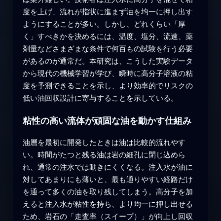
度を上げ、流れが指状に進まず油を均一に押し出す
ようにすることが多い。しかし、どれくらい「厚
く」すべきかを決めるには、温度、塩分、流速、薬
剤量などさまざまな条件で何百もの試験を行う必要
があるのが通常だ。本研究は、こうした実験データ
から現代の機械学習が学び、瞬時に高分子溶液の粘
度を予測できることを示し、より効率的でリスクの
低い油回収設計に寄与することを示している。
粘性の高い流体が頑固な油を動かす仕組み
油層を最初に開発したときは油は比較的流れやす
い。時間がたつと残る油は岩の細孔に閉じ込めら
れ、通常の注水では動きにくくなる。注入水が油に
対してあまりにも薄いと、最も通りやすい経路だけ
を通って多くの油を取り残してしまう。高分子を加
えると注入水が粘性を持ち、より均一に押し出せる
ため、岩石の「走査率（スイープ）」が向上し回収