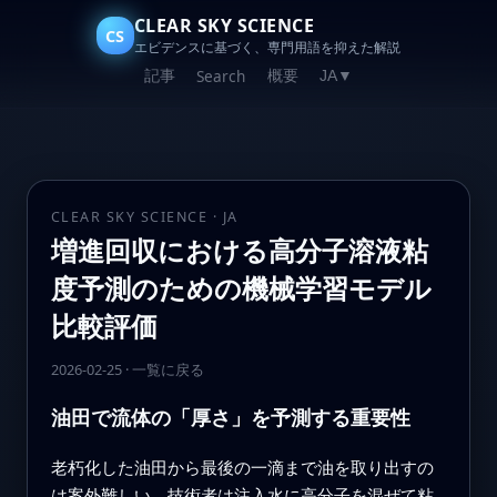
CLEAR SKY SCIENCE
CS
エビデンスに基づく、専門用語を抑えた解説
記事
概要
Search
JA
▼
CLEAR SKY SCIENCE · JA
増進回収における高分子溶液粘
度予測のための機械学習モデル
比較評価
2026-02-25
·
一覧に戻る
油田で流体の「厚さ」を予測する重要性
老朽化した油田から最後の一滴まで油を取り出すの
は案外難しい。技術者は注入水に高分子を混ぜて粘