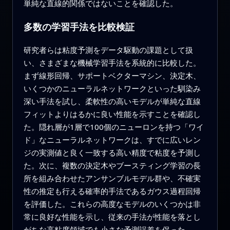
単純な直線的関係ではないことを確認した。
多数の学習手法を比較検証
研究者らは粘度予測をデータ駆動の課題として扱
い、さまざまな機械学習手法を系統的に比較した。
まず線形回帰、サポートベクターマシン、決定木、
いくつかのニューラルネットワークといった馴染み
深い手法を試し、柔軟性の高いモデルが単純な直線
フィットよりはるかに良い性能を示すことを確認し
た。隠れ層が1層で100個のニューロンを持つ「ワイ
ド」なニューラルネットワークは、すでに広いレン
ジの実測値と良く一致する高い精度で粘度を予測し
た。次に、複数の決定木やブースティング学習の長
所を組み合わせたアンサンブルモデル群や、不確実
性の推定も行える確率的手法であるガウス過程回帰
を評価した。これらの高度なモデルのいくつかは非
常に良好な性能を示し、従来の手法が性能を落とし
がちな高粘度領域でも小さな予測誤差を保った。