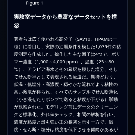
Figure 1.
実験室データから豊富なデータセットを構
築
著者らは広く使われる高分子（SAV10、HPAMの一
種）に着目し、実際の油層条件を模した1,079件の粘
度測定を作成した。操作した主な因子は4つで、ポリ
マー濃度（1,000～4,000 ppm）、温度（25～80
℃）、アラビア海水とその希釈を模した塩分、そし
てせん断率として表現される流速だ。期待どおり、
低温・低塩分・高濃度・穏やかな流れでより粘性の
高い溶液が得られ、すべてのサンプルでせん断薄化
（かき混ぜたりポンプで送ると粘度が下がる）挙動
が観察された。モデリング前にデータのクリーニン
グと標準化、外れ値チェック、相関の解析を行い、
濃度が粘度と最も強い正の相関を示す一方で、温
度・せん断・塩分は粘度を低下させる傾向があるが