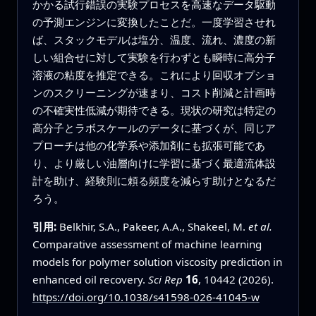
かかる試行錯誤の実験プロセスを高速なデータ駆動
の予測エンジンに変換したことだ。一度学習させれ
ば、スタックモデルは塩分、温度、流れ、濃度の新
しい組合せに対して実験を行わずとも瞬時に高分子
溶液の粘度を推定できる。これにより回収オプショ
ンのスクリーニングが速まり、コスト削減と計画時
の不確実性低減が期待できる。現状の研究は特定の
高分子とラボスケールのデータに基づくが、同じア
プローチは他の化学系や添加剤にも拡張可能であ
り、より厳しい油層向けに学習に基づく最適流体設
計を助け、経験則に頼る頻度を減らす助けとなるだ
ろう。
引用:
Belkhir, S.A., Pakeer, A.A., Shakeel, M.
et al.
Comparative assessment of machine learning
models for polymer solution viscosity prediction in
enhanced oil recovery.
Sci Rep
16
, 10442 (2026).
https://doi.org/10.1038/s41598-026-41045-w