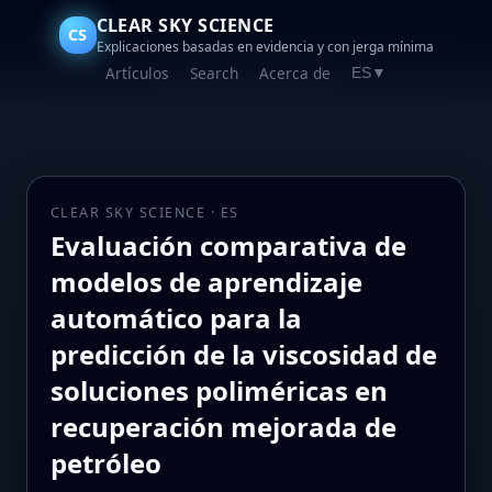
CLEAR SKY SCIENCE
CS
Explicaciones basadas en evidencia y con jerga mínima
Artículos
Search
Acerca de
ES
▼
CLEAR SKY SCIENCE · ES
Evaluación comparativa de
modelos de aprendizaje
automático para la
predicción de la viscosidad de
soluciones poliméricas en
recuperación mejorada de
petróleo