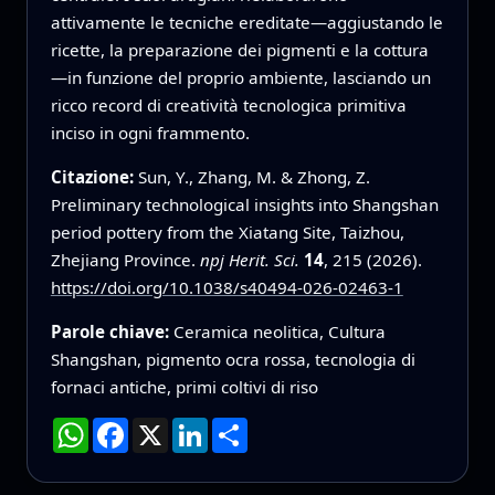
attivamente le tecniche ereditate—aggiustando le
ricette, la preparazione dei pigmenti e la cottura
—in funzione del proprio ambiente, lasciando un
ricco record di creatività tecnologica primitiva
inciso in ogni frammento.
Citazione:
Sun, Y., Zhang, M. & Zhong, Z.
Preliminary technological insights into Shangshan
period pottery from the Xiatang Site, Taizhou,
Zhejiang Province.
npj Herit. Sci.
14
, 215 (2026).
https://doi.org/10.1038/s40494-026-02463-1
Parole chiave:
Ceramica neolitica, Cultura
Shangshan, pigmento ocra rossa, tecnologia di
fornaci antiche, primi coltivi di riso
WhatsApp
Facebook
X
LinkedIn
Condividi