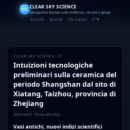
CLEAR SKY SCIENCE
CS
Spiegazioni basate sulle evidenze, con poco gergo
Articoli
Search
Chi siamo
IT
▼
CLEAR SKY SCIENCE · IT
Intuizioni tecnologiche
preliminari sulla ceramica del
periodo Shangshan dal sito di
Xiatang, Taizhou, provincia di
Zhejiang
2026-04-07
·
Torna all'indice
Vasi antichi, nuovi indizi scientifici