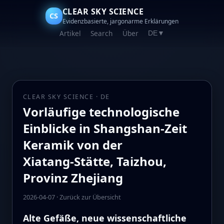
CLEAR SKY SCIENCE
CS
Evidenzbasierte, jargonarme Erklärungen
Artikel
Search
Über
DE
▼
CLEAR SKY SCIENCE · DE
Vorläufige technologische
Einblicke in Shangshan‑Zeit
Keramik von der
Xiatang‑Stätte, Taizhou,
Provinz Zhejiang
2026-04-07
·
Zurück zur Übersicht
Alte Gefäße, neue wissenschaftliche