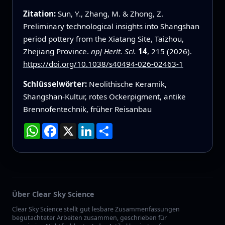
Zitation:
Sun, Y., Zhang, M. & Zhong, Z.
Preliminary technological insights into Shangshan
period pottery from the Xiatang Site, Taizhou,
Zhejiang Province.
npj Herit. Sci.
14
, 215 (2026).
https://doi.org/10.1038/s40494-026-02463-1
Schlüsselwörter:
Neolithische Keramik,
Shangshan‑Kultur, rotes Ockerpigment, antike
Brennofentechnik, früher Reisanbau
WhatsApp
Facebook
X
LinkedIn
Teilen
Über Clear Sky Science
Clear Sky Science stellt gut lesbare Zusammenfassungen
begutachteter Arbeiten zusammen, geschrieben für