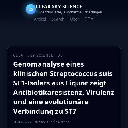
CLEAR SKY SCIENCE
CS
Evidenzbasierte, jargonarme Erklärungen
Artikel
Search
Über
DE
▼
CLEAR SKY SCIENCE · DE
Genomanalyse eines
klinischen Streptococcus suis
ST1-Isolats aus Liquor zeigt
Antibiotikaresistenz, Virulenz
und eine evolutionäre
Verbindung zu ST7
2026-02-27
·
Zurück zur Übersicht