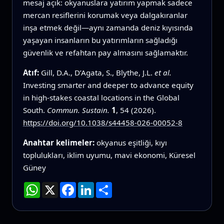
mesaj açık: okyanuslara yatırım yapmak sadece
mercan resiflerini korumak veya dalgakıranlar
inşa etmek değil—aynı zamanda deniz kıyısında
yaşayan insanların bu yatırımların sağladığı
güvenlik ve refahtan pay almasını sağlamaktır.
Atıf:
Gill, D.A., D’Agata, S., Blythe, J.L.
et al.
Investing smarter and deeper to advance equity
in high-stakes coastal locations in the Global
South.
Commun. Sustain.
1
, 54 (2026).
https://doi.org/10.1038/s44458-026-00052-8
Anahtar kelimeler:
okyanus eşitliği, kıyı
toplulukları, iklim uyumu, mavi ekonomi, Küresel
Güney
WhatsApp
X
Facebook
LinkedIn
Paylaş