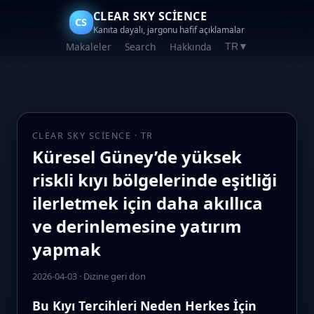
CLEAR SKY SCIENCE
CS
Kanıta dayalı, jargonu hafif açıklamalar
Makaleler
Search
Hakkında
TR
▼
CLEAR SKY SCIENCE · TR
Küresel Güney’de yüksek
riskli kıyı bölgelerinde eşitliği
ilerletmek için daha akıllıca
ve derinlemesine yatırım
yapmak
2026-04-03
·
Dizine geri dön
Bu Kıyı Tercihleri Neden Herkes İçin