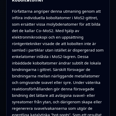
Författarna angriper denna utmaning genom att
införa individuella koboltatomer i MoS2-gittret,
som ersätter vissa molybdenatomer för att bilda
det de kallar Co–MoS2. Med hjälp av
elektronmikroskopi och en uppsättning
röntgentekniker visade de att kobolten inte är
samlad i partiklar utan istället är dispergerad som
enkelatomer inlåsta i MoS2-lagren. Dessa
inbäddade koboltatomer ändrar subtilt de lokala
bindningarna i gittret. Särskilt försvagar de
bindningarna mellan närliggande metallatomer
och omgivande svavel eller syre. Under väterika
reaktionsförhållanden gör denna försvagade
bindning det lättare att avlägsna svavel- eller
syreatomer från ytan, och därigenom skapa eller
regenerera svavelvakanserna som utgör de
egentliga katalytiska ”hot-spots”. Som ett resultat