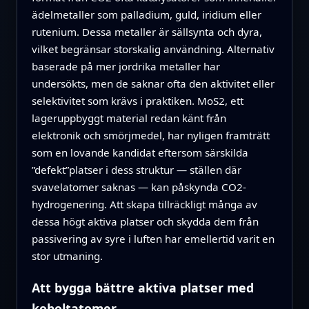
ädelmetaller som palladium, guld, iridium eller
rutenium. Dessa metaller är sällsynta och dyra,
vilket begränsar storskalig användning. Alternativ
baserade på mer jordrika metaller har
undersökts, men de saknar ofta den aktivitet eller
selektivitet som krävs i praktiken. MoS2, ett
lageruppbyggt material redan känt från
elektronik och smörjmedel, har nyligen framträtt
som en lovande kandidat eftersom särskilda
”defekt”platser i dess struktur — ställen där
svavelatomer saknas — kan påskynda CO2-
hydrogenering. Att skapa tillräckligt många av
dessa högt aktiva platser och skydda dem från
passivering av syre i luften har emellertid varit en
stor utmaning.
Att bygga bättre aktiva platser med
koboltatomer