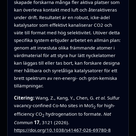
skapade forskarna många fler aktiva platser som
kan överleva kontakt med luft och återaktiveras
under drift. Resultatet är en robust, icke-ädel
katalysator som effektivt kanaliserar CO2 och
väte till format med hög selektivitet. Utöver detta
specifika system erbjuder arbetet en allmän plan:
genom att innesluta olika främmande atomer i
värdmaterial för att styra hur lätt nyckelatomer
kan läggas till eller tas bort, kan forskare designa
mer hållbara och syretåliga katalysatorer för ett
brett spektrum av ren-energi- och grön-kemiska
tillämpningar.
Citering:
Wang, Z., Kang, Y., Chen, G.
et al.
Sulfur
vacancy-confined Co-Mo sites in MoS
for high-
2
efficiency CO
hydrogenation to formate.
Nat
2
Commun
17
, 3121 (2026).
https://doi.org/10.1038/s41467-026-69780-8