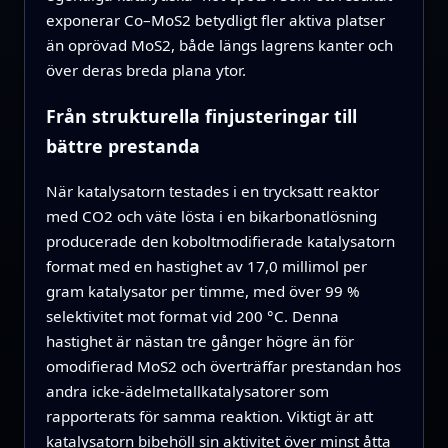
exponerar Co–MoS2 betydligt fler aktiva platser
än oprövad MoS2, både längs lagrens kanter och
över deras breda plana ytor.
Från strukturella finjusteringar till
bättre prestanda
När katalysatorn testades i en trycksatt reaktor
med CO2 och väte lösta i en bikarbonatlösning
producerade den koboltmodifierade katalysatorn
format med en hastighet av 17,0 millimol per
gram katalysator per timme, med över 99 %
selektivitet mot format vid 200 °C. Denna
hastighet är nästan tre gånger högre än för
omodifierad MoS2 och överträffar prestandan hos
andra icke-ädelmetallkatalysatorer som
rapporterats för samma reaktion. Viktigt är att
katalysatorn bibehöll sin aktivitet över minst åtta