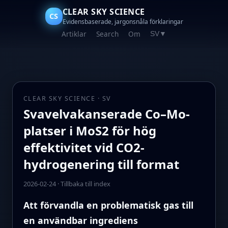
CLEAR SKY SCIENCE
CS
Evidensbaserade, jargonsnåla förklaringar
Artiklar
Search
Om
SV
▼
CLEAR SKY SCIENCE · SV
Svavelvakanserade Co–Mo-
platser i MoS2 för hög
effektivitet vid CO2-
hydrogenering till format
2026-02-24
·
Tillbaka till index
Att förvandla en problematisk gas till
en användbar ingrediens