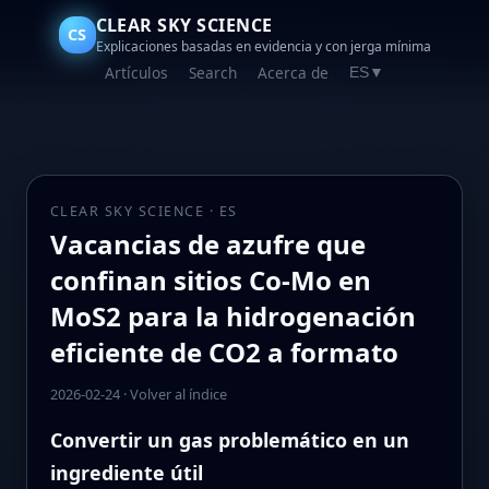
CLEAR SKY SCIENCE
CS
Explicaciones basadas en evidencia y con jerga mínima
Artículos
Search
Acerca de
ES
▼
CLEAR SKY SCIENCE · ES
Vacancias de azufre que
confinan sitios Co-Mo en
MoS2 para la hidrogenación
eficiente de CO2 a formato
2026-02-24
·
Volver al índice
Convertir un gas problemático en un
ingrediente útil