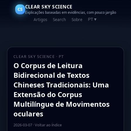
CLEAR SKY SCIENCE
CS
Explicações baseadas em evidências, com pouco jargão
Artigos
Search
Sobre
PT
▼
CLEAR SKY SCIENCE · PT
O Corpus de Leitura
Bidirecional de Textos
Chineses Tradicionais: Uma
Extensão do Corpus
Multilíngue de Movimentos
oculares
2026-03-07
·
Voltar ao índice