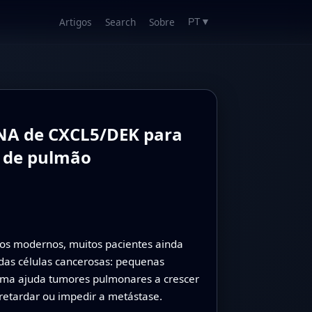
Artigos
Search
Sobre
PT
▼
RNA de CXCL5/DEK para
a de pulmão
s modernos, muitos pacientes ainda
das células cancerosas: pequenas
ma ajuda tumores pulmonares a crescer
 retardar ou impedir a metástase.