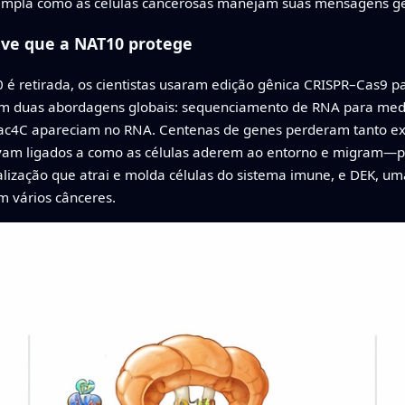
mpla como as células cancerosas manejam suas mensagens ge
ve que a NAT10 protege
é retirada, os cientistas usaram edição gênica CRISPR–Cas9 p
 duas abordagens globais: sequenciamento de RNA para medi
ac4C apareciam no RNA. Centenas de genes perderam tanto e
vam ligados a como as células aderem ao entorno e migram—pr
lização que atrai e molda células do sistema imune, e DEK, u
m vários cânceres.