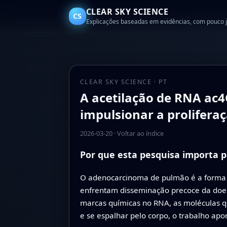
CLEAR SKY SCIENCE
CS
Explicações baseadas em evidências, com pouco 
CLEAR SKY SCIENCE · PT
A acetilação de RNA ac
impulsionar a prolifer
2026-03-20
·
Voltar ao índice
Por que esta pesquisa importa 
O adenocarcinoma de pulmão é a forma
enfrentam disseminação precoce da doen
marcas químicas no RNA, as moléculas 
e se espalhar pelo corpo, o trabalho apo