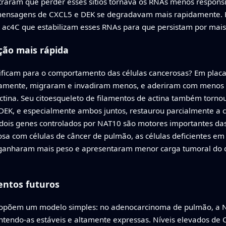
raram que perder esses sítios tornava os RNAs menos respons
mensagens de CXCL5 e DEK se degradavam mais rapidamente. 
 ac4C que estabilizam esses RNAs para que persistam por mais
ção mais rápida
ificam para o comportamento das células cancerosas? Em placas
mente, migraram e invadiram menos, e aderiram com menos f
ectina. Seu citoesqueleto de filamentos de actina também torno
DEK, e especialmente ambos juntos, restaurou parcialmente a ca
dois genes controlados por NAT10 são motores importantes das 
osa com células de câncer de pulmão, as células deficientes 
 ganharam mais peso e apresentaram menor carga tumoral do q
entos futuros
 propõem um modelo simples: no adenocarcinoma de pulmão, a 
endo-as estáveis e altamente expressas. Níveis elevados de