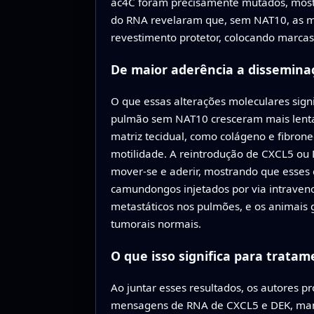
ac4C foram precisamente mutados, most
do RNA revelaram que, sem NAT10, as 
revestimento protetor, colocando marcas
De maior aderência a dissemina
O que essas alterações moleculares sign
pulmão sem NAT10 cresceram mais lenta
matriz tecidual, como colágeno e fibron
motilidade. A reintrodução de CXCL5 ou 
mover-se e aderir, mostrando que esses 
camundongos injetados por via intraven
metastáticos nos pulmões, e os animais
tumorais normais.
O que isso significa para tratam
Ao juntar esses resultados, os autores
mensagens de RNA de CXCL5 e DEK, mant