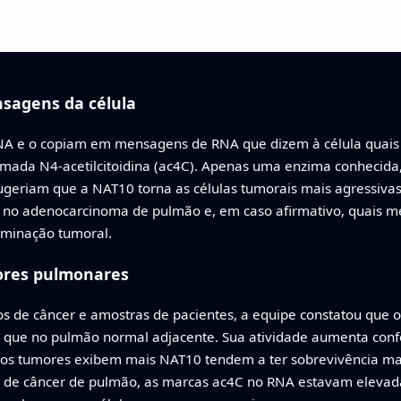
sagens da célula
A e o copiam em mensagens de RNA que dizem à célula quais p
mada N4-acetilcitoidina (ac4C). Apenas uma enzima conhecida
ugeriam que a NAT10 torna as células tumorais mais agressivas
o adenocarcinoma de pulmão e, em caso afirmativo, quais men
eminação tumoral.
res pulmonares
s de câncer e amostras de pacientes, a equipe constatou que o
 que no pulmão normal adjacente. Sua atividade aumenta con
ujos tumores exibem mais NAT10 tendem a ter sobrevivência ma
s de câncer de pulmão, as marcas ac4C no RNA estavam eleva