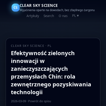
CLEAR SKY SCIENCE
CS
Wyjaśnienia oparte na dowodach, bez zbędnego żargonu
Artykuły
Search
O nas
PL
▼
CLEAR SKY SCIENCE · PL
Efektywność zielonych
innowacji w
zanieczyszczających
przemysłach Chin: rola
zewnętrznego pozyskiwania
technologii
2026-03-09
·
Powrót do spisu