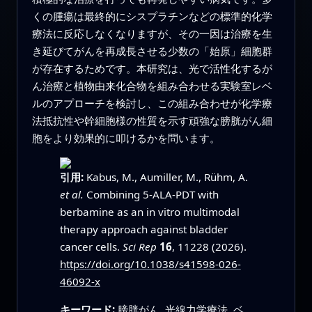
くの腫瘍は最終的にシスプラチンなどの標準的化学
療法に反応しなくなりますが、その一因は治療を生
き延びてがんを再成長させる少数の「始原」細胞群
が存在するためです。本研究は、光で活性化するが
ん治療と植物由来化合物を組み合わせる実験室レベ
ルのアプローチを検討し、この組み合わせが化学療
法抵抗性や幹細胞様の性質を示す頑強な膀胱がん細
胞をより効果的に叩けるかを問います。
引用:
Kabus, M., Aumiller, M., Rühm, A.
et al.
Combining 5-ALA-PDT with
berbamine as an in vitro multimodal
therapy approach against bladder
cancer cells.
Sci Rep
16
, 11228 (2026).
https://doi.org/10.1038/s41598-026-
46092-x
キーワード:
膀胱がん, 光線力学療法, ベ