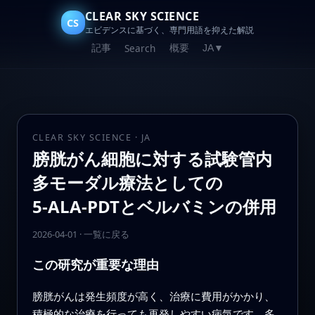
CLEAR SKY SCIENCE
CS
エビデンスに基づく、専門用語を抑えた解説
記事
概要
Search
JA
▼
CLEAR SKY SCIENCE · JA
膀胱がん細胞に対する試験管内
多モーダル療法としての
5‑ALA‑PDTとベルバミンの併用
2026-04-01
·
一覧に戻る
この研究が重要な理由
膀胱がんは発生頻度が高く、治療に費用がかかり、
積極的な治療を行っても再発しやすい病気です。多