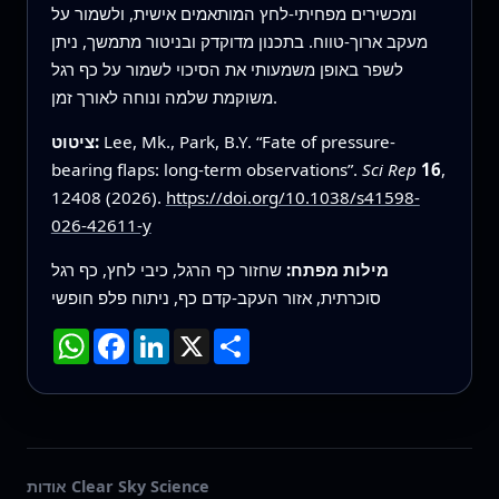
ומכשירים מפחיתי‑לחץ המותאמים אישית, ולשמור על
מעקב ארוך‑טווח. בתכנון מדוקדק ובניטור מתמשך, ניתן
לשפר באופן משמעותי את הסיכוי לשמור על כף רגל
משוקמת שלמה ונוחה לאורך זמן.
Lee, Mk., Park, B.Y. “Fate of pressure-
ציטוט:
bearing flaps: long-term observations”.
Sci Rep
16
,
12408 (2026).
https://doi.org/10.1038/s41598-
026-42611-y
מילות מפתח:
שחזור כף הרגל, כיבי לחץ, כף רגל
סוכרתית, אזור העקב-קדם כף, ניתוח פלפ חופשי
שתף
X
LinkedIn
Facebook
WhatsApp
אודות Clear Sky Science