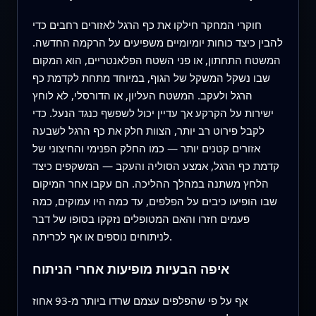
חוקרי המחקר חילקו את כף הרגל לאזורים רחבים כדי
להבין כיצד כוחות יומיומיים משפיעים על הרקמה החדשה.
המשטח התחתון, או פני השטח הפלאנטריים, הוא המקום
שבו נשקל המשקל של הגוף, במיוחד מתחת לקדמת כף
הרגל ולעקב. המשטח העליון, או הדורסלי, לא לוחץ
ישירות על הקרקע אך עדיין יכול לשפשף כנגד הנעל. כדי
לקבל פירוט רב יותר, הצוות חלק את כף הרגל לשבעה
אזורים קטנים יותר — כמו החלק הפנימי והחיצוני של
קדמת כף הרגל, אמצע הסוליה והעקב — המשקפים כיצד
הלחץ משתנה במהלך ההליכה. הם עקבו אחר המיקום
שבו הופיעו כיבים על הפלפים, עד כמה היו עמוקים, כמה
פעמים חזרו והאם המטופלים נזקקו בסופו של דבר
לניתוחים נוספים או אף לכריתה.
איפה הבעיות מופיעות אחרי הניתוח
אף על פי שהפלפים עצמם שרדו ביותר מ‑93 אחוז