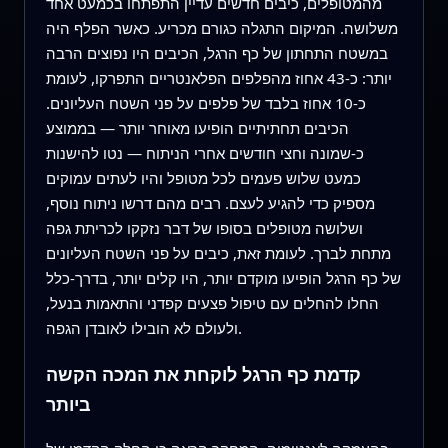
מהמטופלים, כיבים חדשים עדיין התפתחו בכמעט אחד
משלושה. המיקום התגלה כגורם מכריע. כאשר הפלף היה
במשטח התחתון של כף הרגל, הכיבים היו נפוצים הרבה
יותר: כ‑43 אחוז מהפלפים הפלאנטריים התפרקו, לעומת
כ‑10 אחוז בלבד של פלפים על פני השטח העליונים.
הכיבים תחתיתיים הופיעו מאוחר יותר — בממוצע
כ‑שמונה וחצי חודשים אחרי הניתוח — נטו להישנות
כמעט שלוש פעמים לכל מטופל והיו לעתים עמוקים
מספיק כדי להגיע לעצם. רבים מהם דרשו ניתוח נוסף,
ושלושה מטופלים בסופו של דבר נזקקו לכריתת גפה
מתחת לברך. לעומת זאת, כיבים על פני השטח העליונים
של כף הרגל הופיעו מוקדם יותר, היו קלים יותר, בדרך‑כלל
החלו להחלים עם טיפול פצעים קפדני והתאמות בנעל,
ולעולם לא הובילו לאובדן הגפה.
קדמת כף הרגל לוקחת את המכה הקשה
ביותר