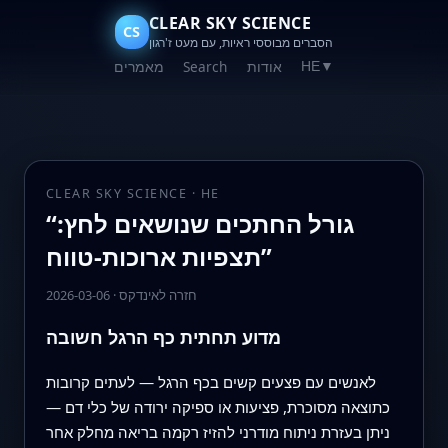
CLEAR SKY SCIENCE
CS
הסברים מבוססי ראיות, עם מעט ז'רגון
אודות
Search
מאמרים
HE
▼
CLEAR SKY SCIENCE · HE
“גורל החתכים שנושאים לחץ:
תצפיות ארוכות-טווח”
חזרה לאינדקס
·
2026-03-06
מדוע תחתית כף הרגל חשובה
לאנשים עם פצעים קשים בכף הרגל — לעתים קרובות
כתוצאה מסוכרת, פציעות או ספיקה ירודה של כלי דם —
ניתן בעזרת ניתוח מודרני להזיז רקמה בריאה מחלק אחר