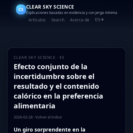
CLEAR SKY SCIENCE
CS
Explicaciones basadas en evidencia y con jerga mínima
Artículos
Search
Acerca de
ES
▼
CLEAR SKY SCIENCE · ES
Efecto conjunto de la
incertidumbre sobre el
resultado y el contenido
calórico en la preferencia
alimentaria
2026-02-28
·
Volver al índice
Un giro sorprendente en la