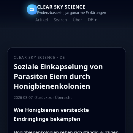
CLEAR SKY SCIENCE
CS
Evidenzbasierte, jargonarme Erklärungen
Artikel
Search
Über
DE
▼
CLEAR SKY SCIENCE · DE
Soziale Einkapselung von
Parasiten Eiern durch
Honigbienenkolonien
2026-03-07
·
Zurück zur Übersicht
Wie Honigbienen versteckte
Eindringlinge bekämpfen
Honigbienenkolonien sehen sich ständig winzigen