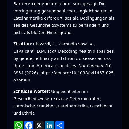
Barrieren gegenüberstehen. Kurz gesagt: Die
Verringerung gesundheitlicher Ungleichheiten in
Lateinamerika erfordert, soziale Bedingungen als
Teil des Gesundheitssystems zu behandeln und
nicht als bloßen Hintergrund.
Zitation:
Chivardi, C., Zamudio Sosa, A.,
Cavalcanti, D.M.
et al.
Decoding health disparities
by gender, ethnicity and chronic diseases across
three Latin American countries.
Nat Commun
17
,
3854 (2026).
https://doi.org/10.1038/s41467-025-
67564-0
Schlüsselwörter:
Ungleichheiten im
Gesundheitswesen, soziale Determinanten,
chronische Krankheit, Lateinamerika, Geschlecht
und Ethnie
WhatsApp
Facebook
X
LinkedIn
Teilen