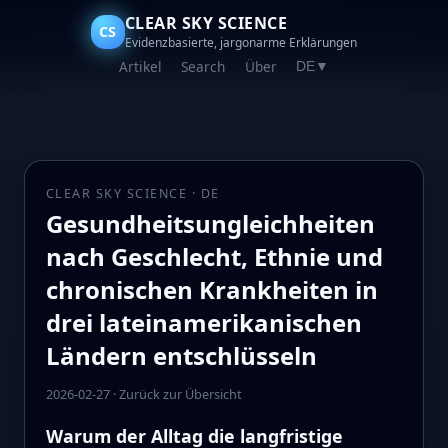
CLEAR SKY SCIENCE
CS
Evidenzbasierte, jargonarme Erklärungen
Artikel
Search
Über
DE
▼
CLEAR SKY SCIENCE · DE
Gesundheitsungleichheiten
nach Geschlecht, Ethnie und
chronischen Krankheiten in
drei lateinamerikanischen
Ländern entschlüsseln
2026-02-27
·
Zurück zur Übersicht
Warum der Alltag die langfristige