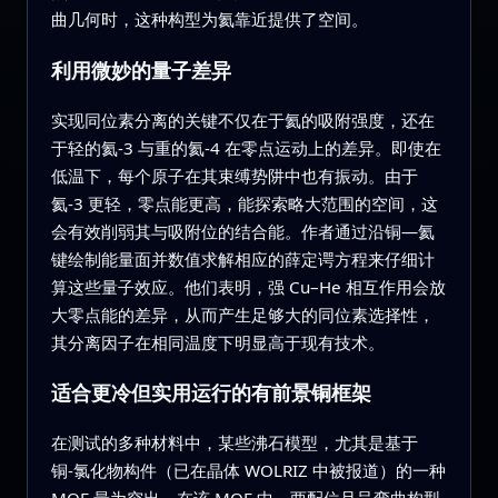
曲几何时，这种构型为氦靠近提供了空间。
利用微妙的量子差异
实现同位素分离的关键不仅在于氦的吸附强度，还在
于轻的氦‑3 与重的氦‑4 在零点运动上的差异。即使在
低温下，每个原子在其束缚势阱中也有振动。由于
氦‑3 更轻，零点能更高，能探索略大范围的空间，这
会有效削弱其与吸附位的结合能。作者通过沿铜—氦
键绘制能量面并数值求解相应的薛定谔方程来仔细计
算这些量子效应。他们表明，强 Cu–He 相互作用会放
大零点能的差异，从而产生足够大的同位素选择性，
其分离因子在相同温度下明显高于现有技术。
适合更冷但实用运行的有前景铜框架
在测试的多种材料中，某些沸石模型，尤其是基于
铜‑氯化物构件（已在晶体 WOLRIZ 中被报道）的一种