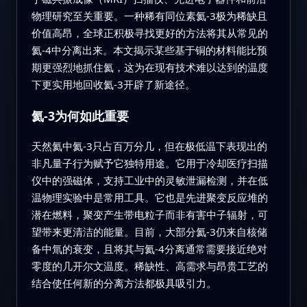
物理研究至关重要。一种稀有同位素氦‑3极为稀缺且
价值高昂，全球正积极寻找更好的方法将其从常见的
氦‑4中分离出来。本文揭示某些基于铜的材料能比预
期更强烈地抓住氦，这为在现有技术难以达到的温度
下更实用地回收氦‑3开辟了新途径。
氦‑3为何如此重要
天然氦中氦‑3只占百万分几，但在极低温下表现出的
非凡量子行为赋予它独特用途。它用于冷却医疗扫描
仪中的强磁体，支持工业中的灵敏泄漏检测，并在低
温物理实验中是常用工具。它也是先进聚变反应堆的
潜在燃料，聚变产生带电粒子而非有害中子辐射，可
望带来更清洁的能量。目前，大部分氦‑3仍来自核储
备中氚的衰变，且将其与氦‑4分离通常需要接近绝对
零度的几开尔文温度。稀缺性、高需求与昂贵工艺的
结合使任何新的分离方法都极具吸引力。