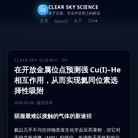
CLEAR SKY SCIENCE
CS
基于证据、专业术语更少的解读
文章
关于
Search
ZH
▼
CLEAR SKY SCIENCE · ZH
在开放金属位点预测强 Cu(I)–He
相互作用，从而实现氦同位素选
择性吸附
2026-03-26
·
返回目录
驯服最难以接触的气体的新途径
氦以几乎不与任何物质发生化学反应而著称，但它对
于磁共振成像（MRI）扫描仪、先进电子器件和前沿