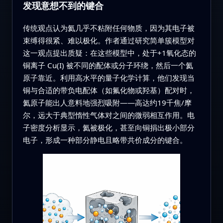
发现意想不到的键合
传统观点认为氦几乎不粘附任何物质，因为其电子被
束缚得很紧、难以极化。作者通过研究简单簇模型对
这一观点提出质疑：在这些模型中，处于+1氧化态的
铜离子 Cu(I) 被不同的配体或分子环绕，然后一个氦
原子靠近。利用高水平的量子化学计算，他们发现当
铜与合适的带负电配体（如氟化物或羟基）配对时，
氦原子能出人意料地强烈吸附——高达约19千焦/摩
尔，远大于典型惰性气体对之间的微弱相互作用。电
子密度分析显示，氦被极化，甚至向铜捐出极小部分
电子，形成一种部分静电且略带共价成分的键合。