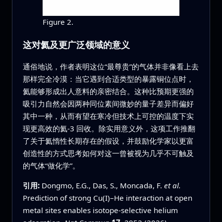
Figure 2.
这对氦及更广泛领域的意义
通俗地说，作者表明这位“最尊贵”的气体并非像看上去
那样完全冷漠：当它遇到合适类型的暴露铜位点时，
氦能够形成出人意料的亲密结合。这种比预期更强的
吸引力自然会因两种同位素间微妙的量子差异而偏好
其中一种，从而有望在寒冷但技术上可控的温度下实
现更高效的氦‑3 回收。除实用意义外，这项工作推翻
了关于氦惰性长期存在的假设，并鼓励化学家以更富
创造性的方式思考如何对这一曾被视为几乎不可触及
的气体“做化学”。
引用:
Dongmo, E.G., Das, S., Moncada, F.
et al.
Prediction of strong Cu(I)–He interaction at open
metal sites enables isotope-selective helium