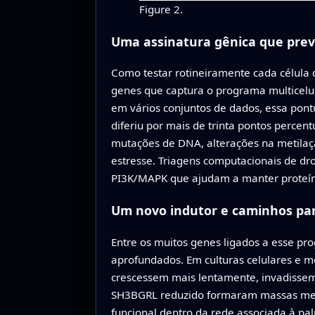
Figure 2.
Uma assinatura gênica que prev
Como testar rotineiramente cada célula d
genes que captura o programa multicelul
em vários conjuntos de dados, essa pont
diferiu por mais de trinta pontos perce
mutações de DNA, alterações na metilaçã
estresse. Triagens computacionais de dr
PI3K/MAPK que ajudam a manter proteínas
Um novo indutor e caminhos pa
Entre os muitos genes ligados a esse p
aprofundados. Em culturas celulares e 
crescessem mais lentamente, invadissem
SH3BGRL reduzido formaram massas meno
funcional dentro da rede associada à pa