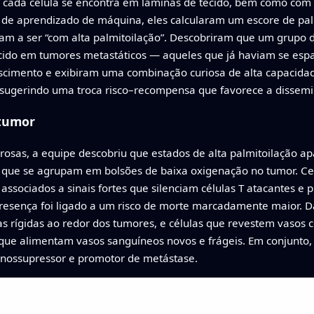
ada célula se encontra em lâminas de tecido, bem como com g
de aprendizado de máquina, eles calcularam um escore de palm
iam a ser “com alta palmitoilação”. Descobriram que um grupo d
ecido em tumores metastáticos — aqueles que já haviam se esp
rescimento e exibiram uma combinação curiosa de alta capacid
sugerindo uma troca risco–recompensa que favorece a dissem
 tumor
rosas, a equipe descobriu que estados de alta palmitoilação ap
es que se agrupam em bolsões de baixa oxigenação no tumor. Cer
associados a sinais fortes que silenciam células T atacantes 
sença foi ligado a um risco de morte marcadamente maior. D
s rígidas ao redor dos tumores, e células que revestem vasos 
 que alimentam vasos sanguíneos novos e frágeis. Em conjunto,
nossupressor e promotor de metástase.