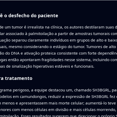
ê o desfecho do paciente
e um tumor é irrealista na clínica, os autores destilaram suas
ar associado à palmitoilação a partir de amostras tumorais co
uação separou claramente indivíduos em grupos de alto e baixo 
ntuais, mesmo considerando o estágio do tumor. Tumores de alt
o do DNA e ativação proteica consistente com forte dependênc
ogas então apontaram fragilidades nesse sistema, incluindo c
 de sinalização hiperativas estáveis e funcionais.
ra tratamento
rograma perigoso, a equipe destacou um, chamado SH3BGRL, par
modelos em camundongos, reduzir a expressão de SH3BGRL fez c
 menos e apresentassem mais morte celular; aumentá-lo teve 
res com menos células em divisão e mais células morrendo,
lmitoilação. Esses resultados sugerem que direcionar o próprio