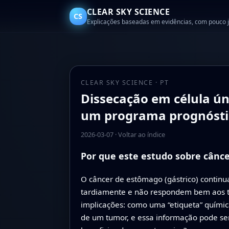
CLEAR SKY SCIENCE
CS
Explicações baseadas em evidências, com pouco 
CLEAR SKY SCIENCE · PT
Dissecação em célula úni
um programa prognóstic
2026-03-07
·
Voltar ao índice
Por que este estudo sobre cânc
O câncer de estômago (gástrico) continu
tardiamente e não respondem bem aos t
implicações: como uma “etiqueta” químic
de um tumor, e essa informação pode ser