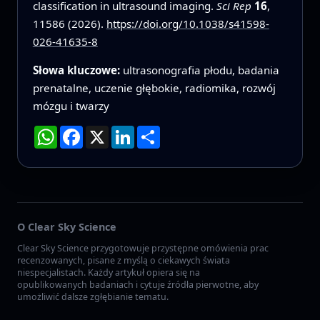
classification in ultrasound imaging.
Sci Rep
16
,
11586 (2026).
https://doi.org/10.1038/s41598-
026-41635-8
Słowa kluczowe:
ultrasonografia płodu, badania
prenatalne, uczenie głębokie, radiomika, rozwój
mózgu i twarzy
WhatsApp
Facebook
X
LinkedIn
Podziel
się
O Clear Sky Science
Clear Sky Science przygotowuje przystępne omówienia prac
recenzowanych, pisane z myślą o ciekawych świata
niespecjalistach. Każdy artykuł opiera się na
opublikowanych badaniach i cytuje źródła pierwotne, aby
umożliwić dalsze zgłębianie tematu.