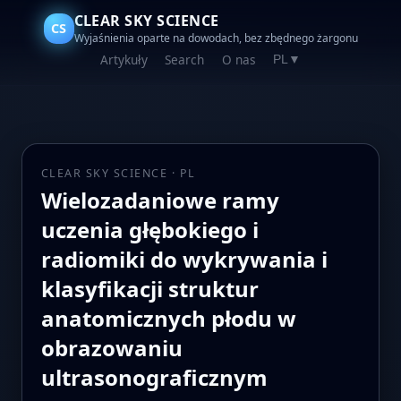
CLEAR SKY SCIENCE
CS
Wyjaśnienia oparte na dowodach, bez zbędnego żargonu
Artykuły
Search
O nas
PL
▼
CLEAR SKY SCIENCE · PL
Wielozadaniowe ramy
uczenia głębokiego i
radiomiki do wykrywania i
klasyfikacji struktur
anatomicznych płodu w
obrazowaniu
ultrasonograficznym