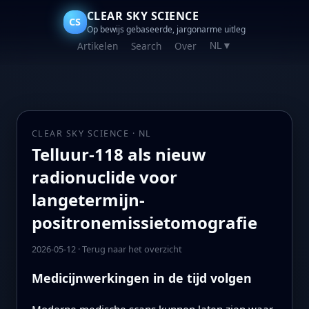
CLEAR SKY SCIENCE
CS
Op bewijs gebaseerde, jargonarme uitleg
Artikelen
Search
Over
NL
▼
CLEAR SKY SCIENCE · NL
Telluur-118 als nieuw
radionuclide voor
langetermijn-
positronemissietomografie
2026-05-12
·
Terug naar het overzicht
Medicijnwerkingen in de tijd volgen
Moderne medische scans kunnen laten zien waar