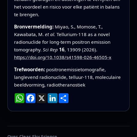
het voordeel en risico voor elke patiënt in balans
te brengen.
Bronvermelding:
Miyao, S., Momose, T.,
Kawabata, M.
et al.
Tellurium-118 as a novel
radionuclide for long-term positron emission
tomography.
Sci Rep
16
, 13909 (2026).
https://doi.org/10.1038/s41598-026-46505-x
Trefwoorden:
positronemissietomografie,
langlevend radionuclide, telluur-118, moleculaire
beeldvorming, radiotheranostiek
WhatsApp
Facebook
X
LinkedIn
Deel
Over Clear Sky Science