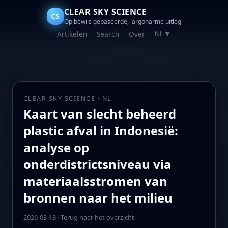
CLEAR SKY SCIENCE
CS
Op bewijs gebaseerde, jargonarme uitleg
Artikelen
Search
Over
NL
▼
CLEAR SKY SCIENCE · NL
Kaart van slecht beheerd
plastic afval in Indonesië:
analyse op
onderdistrictsniveau via
materiaalsstromen van
bronnen naar het milieu
2026-03-13
·
Terug naar het overzicht