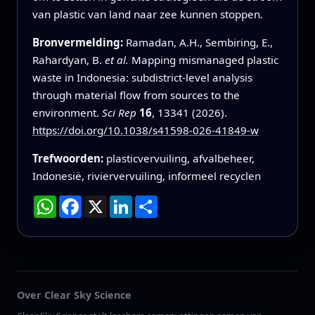
van plastic van land naar zee kunnen stoppen.
Bronvermelding:
Ramadan, A.H., Sembiring, E.,
Rahardyan, B.
et al.
Mapping mismanaged plastic
waste in Indonesia: subdistrict-level analysis
through material flow from sources to the
environment.
Sci Rep
16
, 13341 (2026).
https://doi.org/10.1038/s41598-026-41849-w
Trefwoorden:
plasticvervuiling, afvalbeheer,
Indonesië, riviervervuiling, informeel recyclen
WhatsApp
Facebook
X
LinkedIn
Deel
Over Clear Sky Science