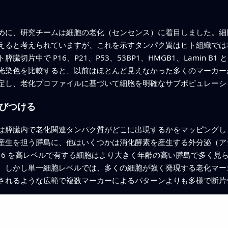
めに、研究チームは細胞の老化（センセンス）に着目しました。細
えると考えられていますが、これを示すタンパク質はヒト組織では非
切片中で P16、P21、P53、53BP1、HMGB1、Lamin 
な蛍光染色を比較すると、以前はほとんど見えなかった多くのマーカ
定し、老化プロファイルに基づいて細胞を明確なサブポピュレーシ
びつける
は膵臓内で老化関連タンパク質がどこに出現するかをマッピングし
産生を担う膵島に、他はいくつかは消化酵素を産生する外分泌（ア
16 を高レベルで有する細胞はより大きく年齢の高い膵島で多く見
。しかし単一細胞レベルでは、多くの細胞が強く発現する老化マー
されるような広範で複数マーカーによるパターンよりも多様で断片