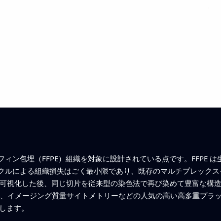
ラフィン包埋（FFPE）組織を対象に設計されている点です。FFPE
クルによる組織損失はごく最小限であり、既存のマルチプレックス
P で可視化した後、同じ切片を従来型の染色法で再び染めて豊富な
、CODEX、イメージング質量サイトメトリーなどの人気の高い高多重
します。