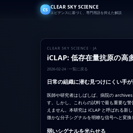
CLEAR SKY SCIENCE
CS
エビデンスに基づく、専門用語を抑えた解説
CLEAR SKY SCIENCE · JA
iCLAP: 低存在量抗原
2026-02-24
·
一覧に戻る
日常の組織に潜む見つけにくい手が
医師や研究者はしばしば、病院の arch
す。しかし、これらの試料で最も重要な警
えません。本研究は iCLAP と呼ばれ
微かな分子シグナルを明瞭な信号へと変換
弱いシグナルを光らせる