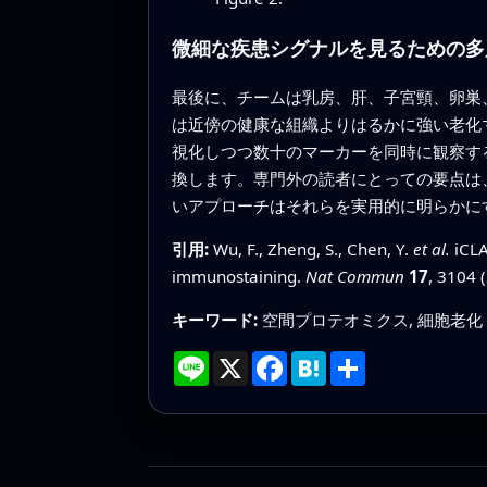
微細な疾患シグナルを見るための多
最後に、チームは乳房、肝、子宮頸、卵巣、
は近傍の健康な組織よりはるかに強い老化
視化しつつ数十のマーカーを同時に観察する
換します。専門外の読者にとっての要点は
いアプローチはそれらを実用的に明らかに
引用:
Wu, F., Zheng, S., Chen, Y.
et al.
iCLA
immunostaining.
Nat Commun
17
, 3104 
キーワード:
空間プロテオミクス, 細胞老化（
Line
X
Facebook
Hatena
共
有