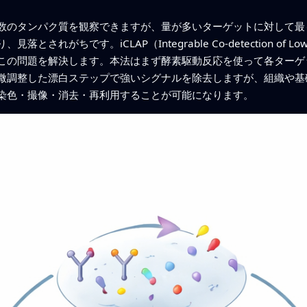
数のタンパク質を観察できますが、量が多いターゲットに対して最
がちです。iCLAP（Integrable Co-detection of Low-
この問題を解決します。本法はまず酵素駆動反応を使って各ターゲ
微調整した漂白ステップで強いシグナルを除去しますが、組織や基
染色・撮像・消去・再利用することが可能になります。