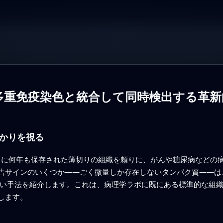
の高多重免疫染色と統合して同時検出する革
かりを視る
ives に何年も保存された薄切りの組織を頼りに、がんや糖尿病など
告サインのいくつか――ごく微量しか存在しないタンパク質――は
る新しい手法を紹介します。これは、病理学ラボに既にある標準的な
します。