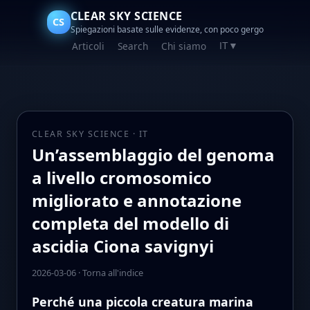
CLEAR SKY SCIENCE
CS
Spiegazioni basate sulle evidenze, con poco gergo
Articoli
Search
Chi siamo
IT
▼
CLEAR SKY SCIENCE · IT
Un’assemblaggio del genoma
a livello cromosomico
migliorato e annotazione
completa del modello di
ascidia Ciona savignyi
2026-03-06
·
Torna all'indice
Perché una piccola creatura marina