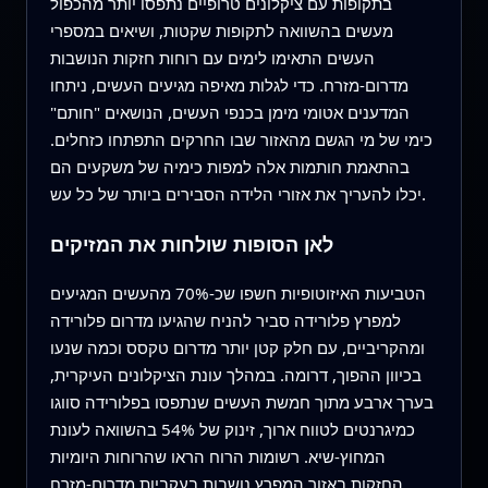
בתקופות עם ציקלונים טרופיים נתפסו יותר מהכפול
מעשים בהשוואה לתקופות שקטות, ושיאים במספרי
העשים התאימו לימים עם רוחות חזקות הנושבות
מדרום-מזרח. כדי לגלות מאיפה מגיעים העשים, ניתחו
המדענים אטומי מימן בכנפי העשים, הנושאים "חותם"
כימי של מי הגשם מהאזור שבו החרקים התפתחו כזחלים.
בהתאמת חותמות אלה למפות כימיה של משקעים הם
יכלו להעריך את אזורי הלידה הסבירים ביותר של כל עש.
לאן הסופות שולחות את המזיקים
הטביעות האיזוטופיות חשפו שכ-70% מהעשים המגיעים
למפרץ פלורידה סביר להניח שהגיעו מדרום פלורידה
ומהקריביים, עם חלק קטן יותר מדרום טקסס וכמה שנעו
בכיוון ההפוך, דרומה. במהלך עונת הציקלונים העיקרית,
בערך ארבע מתוך חמשת העשים שנתפסו בפלורידה סווגו
כמיגרנטים לטווח ארוך, זינוק של 54% בהשוואה לעונת
המחוץ-שיא. רשומות הרוח הראו שהרוחות היומיות
החזקות באזור המפרץ נושבות בעקביות מדרום-מזרח