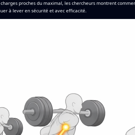
es charges proches du maximal, les chercheurs montrent comment
er à lever en sécurité et avec efficacité.