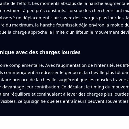
ante de l’effort. Les moments absolus de la hanche augmentaien
e restaient à peu près constants. Lorsque les chercheurs ont ex
 observé un déplacement clair : avec des charges plus lourdes, l
 % du maximum, la hanche fournissait déjà environ la moitié du 
ue la charge approche la limite d’un lifteur, le mouvement devi
hnique avec des charges lourdes
toire complémentaire. Avec l’augmentation de l’intensité, les lif
 ils commençaient à redresser le genou et la cheville plus tôt d
taire précoce de la cheville suggèrent que les muscles traversan
 davantage leur contribution. En décalant le timing du mouvem
naient l’équilibre et continuaient à lever des charges plus lourd
visibles, ce qui signifie que les entraîneurs peuvent souvent l