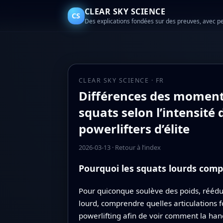
CLEAR SKY SCIENCE
CS
Des explications fondées sur des preuves, avec p
CLEAR SKY SCIENCE · FR
Différences des moments 
squats selon l’intensité
powerlifters d’élite
2026-03-13
·
Retour à l’index
Pourquoi les squats lourds com
Pour quiconque soulève des poids, réédu
lourd, comprendre quelles articulations fo
powerlifting afin de voir comment la hanc