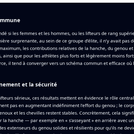
 commune
si les femmes et les hommes, ou les lifteurs de rang supérieur 
re surprenante, au sein de ce groupe d’élite, il n’y avait pas de
aximum, les contributions relatives de la hanche, du genou et 
ainsi que pour les athlètes plus forts et légèrement moins forts
orce, il tend à converger vers un schéma commun et efficace où 
înement et la sécurité
 lifteurs sérieux, ces résultats mettent en évidence le rôle centr
t pas en augmentant indéfiniment l’effort du genou ; le corps
noux et les chevilles restent stables. Concrètement, cela signi
sur la hanche — par exemple en « s’asseyant » en arrière avec une
s extenseurs du genou solides et résilients pour qu’ils ne devi