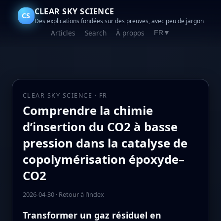
CLEAR SKY SCIENCE
CS
Des explications fondées sur des preuves, avec peu de jargon
Articles
Search
À propos
FR
▼
CLEAR SKY SCIENCE · FR
Comprendre la chimie
d’insertion du CO2 à basse
pression dans la catalyse de
copolymérisation époxyde–
CO2
2026-04-30
·
Retour à l’index
Transformer un gaz résiduel en