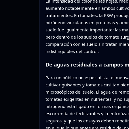
La intensidad del color de las hojas, me
aumentó notablemente en ambos cultivos c
tratamientos. En tomates, la PSW produjo 
nitrógeno vinculadas en proteínas y amin
suelo fue igualmente importante: las mac
pero dentro de los suelos de tomate surgió
comparación con el suelo sin tratar, mie
indistinguibles del control.
De aguas residuales a campos m
Para un público no especialista, el mens
cultivar guisantes y tomates casi tan bie
microscópicos del suelo. El agua de remo
tomates exigentes en nutrientes, y no sup
nitrógeno está ligado en formas orgánicas
escorrentía de fertilizantes y la eutrof
seguros, y que los ensayos deben repetirs
en el que lo que antes era residuo del pr