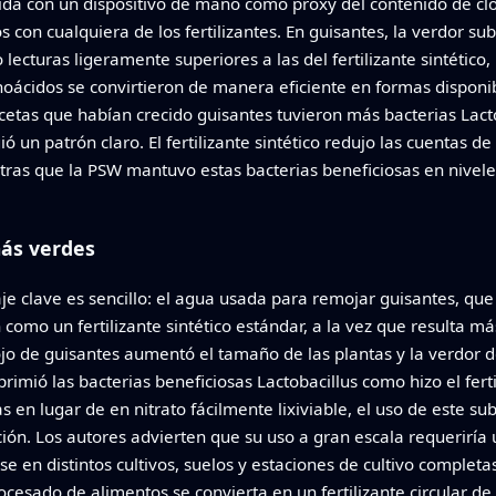
dida con un dispositivo de mano como proxy del contenido de clo
on cualquiera de los fertilizantes. En guisantes, la verdor s
lecturas ligeramente superiores a las del fertilizante sintético
oácidos se convirtieron de manera eficiente en formas disponibl
etas que habían crecido guisantes tuvieron más bacterias Lacto
 un patrón claro. El fertilizante sintético redujo las cuentas de
ntras que la PSW mantuvo estas bacterias beneficiosas en nivel
ás verdes
aje clave es sencillo: el agua usada para remojar guisantes, q
n como un fertilizante sintético estándar, a la vez que resulta 
jo de guisantes aumentó el tamaño de las plantas y la verdor d
rimió las bacterias beneficiosas Lactobacillus como hizo el ferti
 en lugar de en nitrato fácilmente lixiviable, el uso de este su
ización. Los autores advierten que su uso a gran escala requeri
e en distintos cultivos, suelos y estaciones de cultivo completas
ocesado de alimentos se convierta en un fertilizante circular de