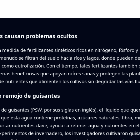
es causan problemas ocultos
edida de fertilizantes sintéticos ricos en nitrógeno, fósforo 
menudo se filtran del suelo hacia ríos y lagos, donde pueden d
omo eutrofización. Con el tiempo, tales fertilizantes también p
terias beneficiosas que apoyan raíces sanas y protegen las plan
de nutrientes que alimenten los cultivos sin degradar las vías fl
e remojo de guisantes
de guisantes (PSW, por sus siglas en inglés), el líquido que qu
n que esta agua contiene proteínas, azúcares naturales, fibra,
rtar nutrientes clave, ayudar a retener agua y nutrientes en el
xperimentos de invernadero, los investigadores cultivaron guisa