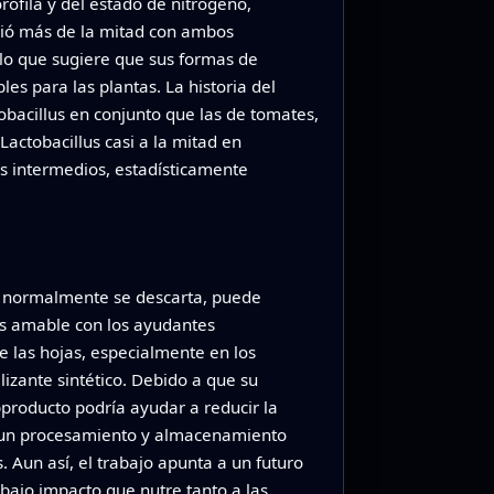
rofila y del estado de nitrógeno,
ubió más de la mitad con ambos
, lo que sugiere que sus formas de
es para las plantas. La historia del
bacillus en conjunto que las de tomates,
 Lactobacillus casi a la mitad en
es intermedios, estadísticamente
ue normalmente se descarta, puede
más amable con los ayudantes
e las hojas, especialmente en los
lizante sintético. Debido a que su
bproducto podría ayudar a reducir la
ría un procesamiento y almacenamiento
. Aun así, el trabajo apunta a un futuro
 bajo impacto que nutre tanto a las