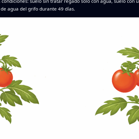
condiciones: suelo sin tratar regado solo con agua, suelo con un 
de agua del grifo durante 49 días.