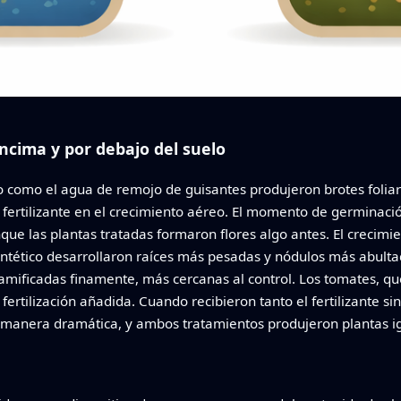
ncima y por debajo del suelo
ético como el agua de remojo de guisantes produjeron brotes fol
l fertilizante en el crecimiento aéreo. El momento de germinació
e las plantas tratadas formaron flores algo antes. El crecimie
 sintético desarrollaron raíces más pesadas y nódulos más abult
ramificadas finamente, más cercanas al control. Los tomates, 
 fertilización añadida. Cuando recibieron tanto el fertilizante si
 manera dramática, y ambos tratamientos produjeron plantas i