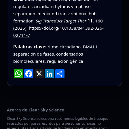
regulates circadian rhythms via phase
separation–mediated transcriptional hub
formation.
Sig Transduct Target Ther
11
, 160
(2026).
https://doi.org/10.1038/s41392-026-
02711-7
Palabras clave:
ritmo circadiano, BMAL1,
separación de fases, condensados
biomoleculares, regulación génica
WhatsApp
Facebook
X
LinkedIn
Compartir
Acerca de Clear Sky Science
Clear Sky Science selecciona resúmenes legibles de trabajos
revisados por pares, escritos para personas curiosas no
especialistas. Cada artículo se fundamenta en investigación