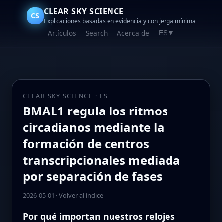
CLEAR SKY SCIENCE
CS
Explicaciones basadas en evidencia y con jerga mínima
Artículos
Search
Acerca de
ES
▼
CLEAR SKY SCIENCE · ES
BMAL1 regula los ritmos
circadianos mediante la
formación de centros
transcripcionales mediada
por separación de fases
2026-05-01
·
Volver al índice
Por qué importan nuestros relojes