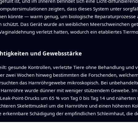
 gefüllt ist, und im Inneren befindet sich eine Licht-diffundier
 Computersimulationen zeigten, dass dieses System unter sorgfäl
en könnte — warm genug, um biologische Reparaturprozesse 
n schützt. Das Gerät wurde an weiblichen Meerschweinchen get
ginaldehnung verletzt hatten, wodurch ein etabliertes Tiermo
chtigkeiten und Gewebsstärke
ilt: gesunde Kontrollen, verletzte Tiere ohne Behandlung und ve
er zwei Wochen hinweg bestimmten die Forschenden, welchem 
rsuchten das Harnröhrgewebe mikroskopisch. Bei unbehandelte
ie Harnröhre wurde dünner mit weniger stützendem Gewebe. Im
 Leak-Point-Drucks um 65 % von Tag 0 bis Tag 14 und näherten
dichteren Skelettmuskel um die Harnröhre und einen höheren Ko
e erkennbare Schädigung der empfindlichen Schleimhaut, die d