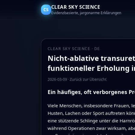
CLEAR SKY SCIENCE
CS
Evidenzbasierte, jargonarme Erklärungen
CLEAR SKY SCIENCE · DE
Nicht-ablative transur
funktioneller Erholung 
2026-03-09
·
Zurück zur Übersicht
Ein häufiges, oft verborgenes P
Viele Menschen, insbesondere Frauen, le
Husten, Lachen oder Sport auftreten kö
eine stützende Schlinge unter die Harnr
während Operationen zwar wirksam, aber