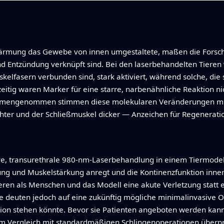
ärmung das Gewebe von innen umgestaltete, maßen die Forsche
 Entzündung verknüpft sind. Bei den laserbehandelten Tiere
elfasern verbunden sind, stark aktiviert, während solche, die
zeitig waren Marker für eine starre, narbenähnliche Reaktion n
mmengenommen stimmen diese molekularen Veränderungen mit 
hter und der Schließmuskel dicker — Anzeichen für Regeneratio
ative, transurethrale 980-nm-Laserbehandlung in einem Tiermode
ung und Muskelstärkung anregt und die Kontinenzfunktion inner
en als Menschen und das Modell eine akute Verletzung statt e
sse deuten jedoch auf eine zukünftig mögliche minimalinvasive O
ion stehen könnte. Bevor sie Patienten angeboten werden kan
im Vergleich mit standardmäßigen Schlingenoperationen überpr