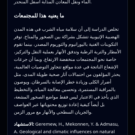
الماء ونقل المعادن المذابة أسفل المنحدر.
ما يعنيه هذا للمجتمعات
تخلص الدراسة إلى أن سلامة مياه الشرب في هذه المدن
الهضبية الإثيوبية تتشكل بشراكة بين الصخور والمناخ. توفر
التكوينات الغنية باليورانيوم والثوريوم المصدر، بينما تقوم
الأمطار والتربة الرطبة وتدفق الأنهار بعملية النقل والتركيز،
خاصة نحو المجتمعات منخفضة الارتفاع. وبما أن جرعات
الإشعاع الناتجة في عدة مواقع تتجاوز التوصيات العالمية،
يحذر المؤلفون من احتمالات آثار صحية طويلة المدى، مثل
أضرار الكلى وزيادة خطر الإصابة بالسرطان. ويوصون
بالمراقبة المستمرة، وتحسين معالجة المياه، والتخطيط
الذي يأخذ في الاعتبار ليس فقط مواضع الصخور المشعة،
بل أيضاً كيفية إعادة توزيع محتوياتها عبر العواصف
والجريان السطحي والأنهار مع مرور الزمن.
Geremew, H., Mekonnen, Y. & Admasu,
الاستشهاد:
A. Geological and climatic influences on natural