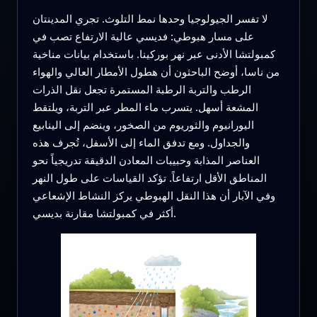
لا تفسر الجيولوجيا وحدها نمط التلوث. تجري المدينتان
على مسار هبوطي: فديسي عالية الارتفاع تصب في
كمبولتشا الأدنى عبر نهر بوركينا. باستخدام بيانات مناخية
من ناسا، أوضح الباحثون أن هطول الأمطار العالي والهواء
الرطب والتربة الرطبة المستمرة تجعل نقل الذرات
المشعة أسهل. يتسرب ماء المطر عبر التربة، ويلتقط
اليورانيوم والثوريوم من الصخور، وينضم إلى الينابيع
والجداول. ومع تدفق الماء إلى الأسفل، تُجرف هذه
العناصر المذابة وحبيبات المعادن الدقيقة تدريجياً نحو
المناطق الأقل ارتفاعاً. تؤكد القياسات على طول النهر
وفي الآبار أن هذا النقل الهبوطي يركز النشاط الإشعاعي
أكثر في كمبولتشا مقارنة بديسي.