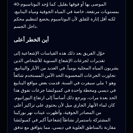
الموصى بها أو فوقها بقليل. كما وُجد البوتاسيوم-40
بمستويات مرتفعة، خاصة في المياه الجوفية ومياه الينابيع،
لكنه أقل إثارة للقلق لأن البوتاسيوم يخضع لتنظيم محكم
داخل الجسم.
أين الخطر أعلى
حوّل الفريق بعد ذلك هذه القياسات الإشعاعية إلى
تقديرات لجرعات الإشعاع السنوية للأشخاص الذين
يشربون المياه المحلية يومياً. في العديد من الآبار والينابيع،
تجاوزت الجرعات المحسوبة الحد الآمن المستخدم شائعاً
وهو 1 ملي سيفرت في السنة. قدمت بعض مواقع الينابيع
في ديسي ومحطة واحدة في كمبولتشا جرعات تفوق هذا
الحد بعدة مرات، ويرجع ذلك أساساً إلى ارتفاع اليورانيوم.
كان لماء الأنهار الجاري ميل لأن يحتوي على تراكيز أعلى
من المصادر الجوفية، وأظهرت عينات نهر بوركينا
المشتركة باستمرار نشاطاً إشعاعياً أكبر في كمبولتشا
مقارنة بالمناطق العلوية في ديسي، مما يتوافق مع تدفق