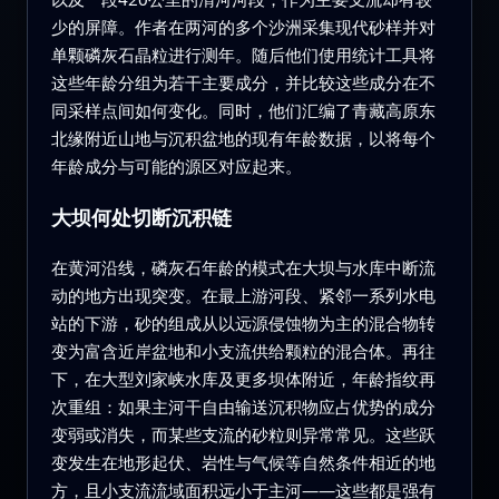
少的屏障。作者在两河的多个沙洲采集现代砂样并对
单颗磷灰石晶粒进行测年。随后他们使用统计工具将
这些年龄分组为若干主要成分，并比较这些成分在不
同采样点间如何变化。同时，他们汇编了青藏高原东
北缘附近山地与沉积盆地的现有年龄数据，以将每个
年龄成分与可能的源区对应起来。
大坝何处切断沉积链
在黄河沿线，磷灰石年龄的模式在大坝与水库中断流
动的地方出现突变。在最上游河段、紧邻一系列水电
站的下游，砂的组成从以远源侵蚀物为主的混合物转
变为富含近岸盆地和小支流供给颗粒的混合体。再往
下，在大型刘家峡水库及更多坝体附近，年龄指纹再
次重组：如果主河干自由输送沉积物应占优势的成分
变弱或消失，而某些支流的砂粒则异常常见。这些跃
变发生在地形起伏、岩性与气候等自然条件相近的地
方，且小支流流域面积远小于主河——这些都是强有