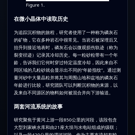
Figure 1.
在微小晶体中读取历史
为追踪沉积物的旅程，研究者使用了一种称为磷灰石
的矿物，它在多种岩石中很常见。当岩石被深埋后又
抬升到接近地表时，磷灰石会以微观损伤轨迹（称为
裂变径迹）记录其冷却历史。每一粒砂粒带有一个年
龄，告诉我们它何时穿过特定温度冷却，因此来自不
同区域的几粒砂就会显示出不同的“年龄指纹”。通过测
量河砂中大量晶粒并将其与周围山地和盆地的磷灰石
年龄进行比较，研究团队可以判断沉积物的来源，以
及来自不同源区的物料如何被混合并向下游输送。
两套河流系统的故事
研究聚焦于黄河上游一段850公里的河段，该段包含
大型刘家峡水库和由21座大坝与水电站组成的级联；
以及一段420公里的渭河河段，作为主要支流却有较