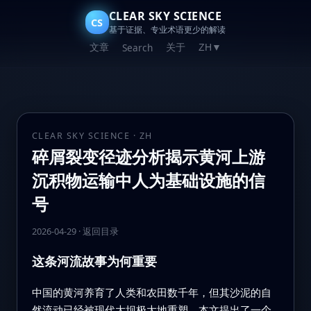
CLEAR SKY SCIENCE
CS
基于证据、专业术语更少的解读
文章
关于
Search
ZH
▼
CLEAR SKY SCIENCE · ZH
碎屑裂变径迹分析揭示黄河上游
沉积物运输中人为基础设施的信
号
2026-04-29
·
返回目录
这条河流故事为何重要
中国的黄河养育了人类和农田数千年，但其沙泥的自
然流动已经被现代大坝极大地重塑。本文提出了一个