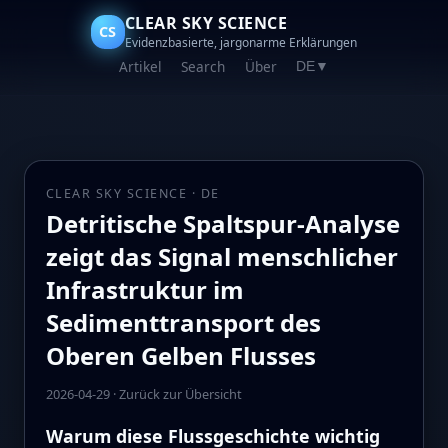
CLEAR SKY SCIENCE
CS
Evidenzbasierte, jargonarme Erklärungen
Artikel
Search
Über
DE
▼
CLEAR SKY SCIENCE · DE
Detritische Spaltspur-Analyse
zeigt das Signal menschlicher
Infrastruktur im
Sedimenttransport des
Oberen Gelben Flusses
2026-04-29
·
Zurück zur Übersicht
Warum diese Flussgeschichte wichtig