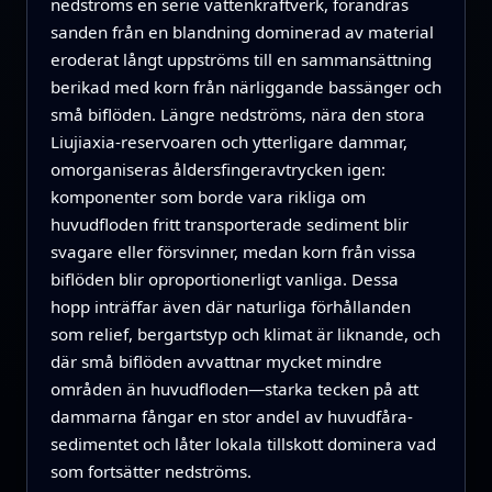
nedströms en serie vattenkraftverk, förändras
sanden från en blandning dominerad av material
eroderat långt uppströms till en sammansättning
berikad med korn från närliggande bassänger och
små biflöden. Längre nedströms, nära den stora
Liujiaxia-reservoaren och ytterligare dammar,
omorganiseras åldersfingeravtrycken igen:
komponenter som borde vara rikliga om
huvudfloden fritt transporterade sediment blir
svagare eller försvinner, medan korn från vissa
biflöden blir oproportionerligt vanliga. Dessa
hopp inträffar även där naturliga förhållanden
som relief, bergartstyp och klimat är liknande, och
där små biflöden avvattnar mycket mindre
områden än huvudfloden—starka tecken på att
dammarna fångar en stor andel av huvudfåra-
sedimentet och låter lokala tillskott dominera vad
som fortsätter nedströms.