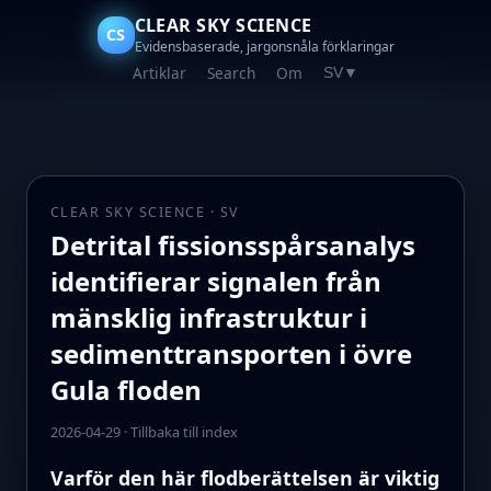
CLEAR SKY SCIENCE
CS
Evidensbaserade, jargonsnåla förklaringar
Artiklar
Search
Om
SV
▼
CLEAR SKY SCIENCE · SV
Detrital fissionsspårsanalys
identifierar signalen från
mänsklig infrastruktur i
sedimenttransporten i övre
Gula floden
2026-04-29
·
Tillbaka till index
Varför den här flodberättelsen är viktig