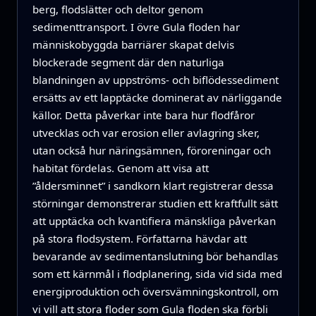
berg, flodslätter och deltor genom
sedimenttransport. I övre Gula floden har
människobyggda barriärer skapat delvis
blockerade segment där den naturliga
blandningen av uppströms- och biflödessediment
ersätts av ett lapptäcke dominerat av närliggande
källor. Detta påverkar inte bara hur flodfåror
utvecklas och var erosion eller avlagring sker,
utan också hur näringsämnen, föroreningar och
habitat fördelas. Genom att visa att
”åldersminnet” i sandkorn klart registrerar dessa
störningar demonstrerar studien ett kraftfullt sätt
att upptäcka och kvantifiera mänskliga påverkan
på stora flodsystem. Författarna hävdar att
bevarande av sedimentanslutning bör behandlas
som ett kärnmål i flodplanering, sida vid sida med
energiproduktion och översvämningskontroll, om
vi vill att stora floder som Gula floden ska förbli