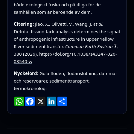
både ekologiskt friska och pålitliga för de
samhällen som är beroende av dem.
Citering:
Jiao, X., Olivetti, V., Wang, J.
et al.
Detrital fission-tack analysis determines the signal
of anthropogenic infrastructure in upper Yellow
River sediment transfer.
Commun Earth Environ
7
,
380 (2026).
https://doi.org/10.1038/s43247-026-
03540-w
Nyckelord:
Gula floden, flodanslutning, dammar
och reservoarer, sedimenttransport,
termokronologi
WhatsApp
Facebook
X
LinkedIn
Dela