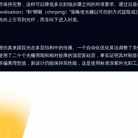
导保持完整，这样可以降低多次刻蚀步骤之间的对准要求。通过沿器
dization）”和“啁啾（chirping）”策略使光栅以可控的方式
光向上引导到光纤，而非向下进入衬底。
维仿真来跟踪光在多层结构中的传播。一个自动化优化算法调整了关
使用了二十个光栅周期和相对较厚的顶层富硅层，事实证明其对制造
等偏离理想值，新设计仍能保持高性能，这是使用标准深紫外光刻工