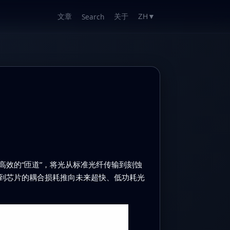
文章
关于
Search
ZH
▼
效的“匝道”，将光从标准光纤传输到刻蚀
到芯片的耦合损耗推向未来超快、低功耗光