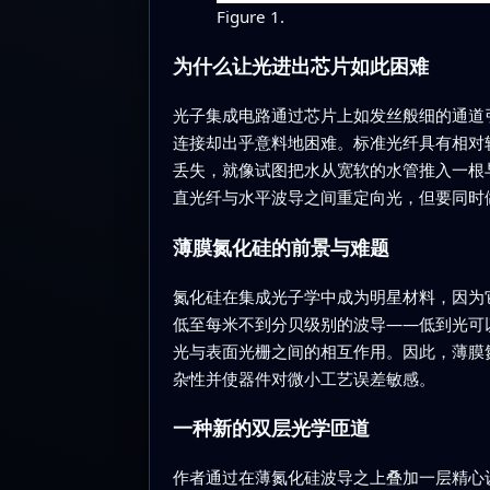
Figure 1.
为什么让光进出芯片如此困难
光子集成电路通过芯片上如发丝般细的通道
连接却出乎意料地困难。标准光纤具有相对
丢失，就像试图把水从宽软的水管推入一根
直光纤与水平波导之间重定向光，但要同时
薄膜氮化硅的前景与难题
氮化硅在集成光子学中成为明星材料，因为
低至每米不到分贝级别的波导——低到光可
光与表面光栅之间的相互作用。因此，薄膜
杂性并使器件对微小工艺误差敏感。
一种新的双层光学匝道
作者通过在薄氮化硅波导之上叠加一层精心