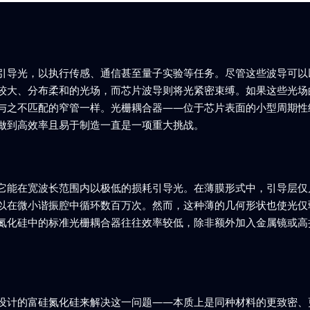
引导光，以执行传感、通信甚至量子实验等任务。尽管这些波导可以
较大、分布柔和的光场，而芯片波导则将光紧密束缚。如果这些光场
与之不匹配的窄管一样。光栅耦合器——位于芯片表面的小型周期性
做到高效率且易于制造一直是一项重大挑战。
它能在宽波长范围内以极低的损耗引导光。在薄膜形式中，引导层仅
以在微小谐振腔中循环数百万次。然而，这种薄的几何形状也使光仅
氮化硅中的标准光栅耦合器往往效率较低，除非额外加入金属镜或高
设计的富硅氮化硅来解决这一问题——本质上是同种材料的更致密、