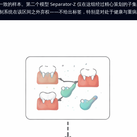
的样本。第二个模型 Separator-Z 仅在这组经过精心策划的
决定，并强制系统在该区间之外弃权——不给出标签，特别是对处于健康与重