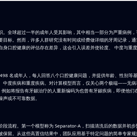
织。全球超过一半的成年人受其影响，其中相当一部分为严重病例，
要目标。然而，许多人群研究没有时间或经费做详细的牙周记录，通
自身口腔健康的评估存在差异，这会引入误差并使轻度、 中度与重
98 名成年人，每人回答八个口腔健康问题，并提供年龄、性别等基本
、中度疾病和重度疾病。对计算模型而言，仅关心两个极端——无病
”，例如将报告有牙龈治疗的人重新编码为也曾有牙龈疾病，即便他们
噪声或不可靠数据。
流程。第一个模型称为 Separator-A，扫描清洗后的数据并
保留。从这些高置信结果中，团队应用基于特定问题的简单专家规则—