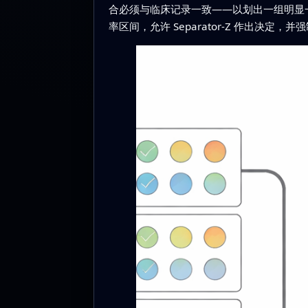
合必须与临床记录一致——以划出一组明显一致
率区间，允许 Separator-Z 作出