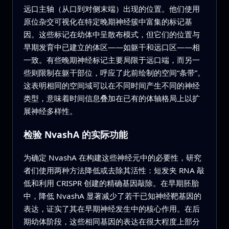
远口主轴（从口到对侧末端）出现的位置。他们使用
原位杂交可视化在特定晚期神经簇中富集的标记基
因。这些标记在幼体中呈散布模式，但它们的位置与
早期发育中已建立的体区——如躯干和远口区——相
一致。有些晚期神经标记主要局限于远口端，而另一
些则限制在躯干部位，呼应了此前绘制的空间“条带”。
这表明相同的空间域可以在不同时间产生不同的神经
类型，意味着时间信息叠加在已有的体轴格局上以扩
展神经多样性。
检验 NvashA 的实际功能
为确定 NvashA 在构建这些神经元中的必要性，研究
者们使用两种方法降低或去除其活性：短发夹 RNA 敲
低和利用 CRISPR 创建的精确基因敲除。在早期胚胎
中，降低 NvashA 显著减少了若干已知神经靶基因的
表达，证实了其在早期神经发生中的核心作用。在后
期幼体阶段，这些相同基因的表达在很大程度上部分