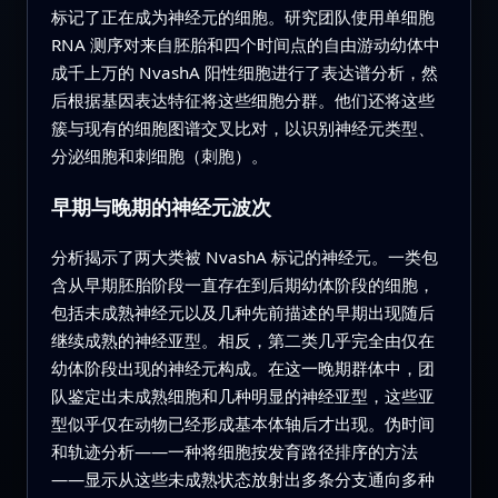
标记了正在成为神经元的细胞。研究团队使用单细胞
RNA 测序对来自胚胎和四个时间点的自由游动幼体中
成千上万的 NvashA 阳性细胞进行了表达谱分析，然
后根据基因表达特征将这些细胞分群。他们还将这些
簇与现有的细胞图谱交叉比对，以识别神经元类型、
分泌细胞和刺细胞（刺胞）。
早期与晚期的神经元波次
分析揭示了两大类被 NvashA 标记的神经元。一类包
含从早期胚胎阶段一直存在到后期幼体阶段的细胞，
包括未成熟神经元以及几种先前描述的早期出现随后
继续成熟的神经亚型。相反，第二类几乎完全由仅在
幼体阶段出现的神经元构成。在这一晚期群体中，团
队鉴定出未成熟细胞和几种明显的神经亚型，这些亚
型似乎仅在动物已经形成基本体轴后才出现。伪时间
和轨迹分析——一种将细胞按发育路径排序的方法
——显示从这些未成熟状态放射出多条分支通向多种