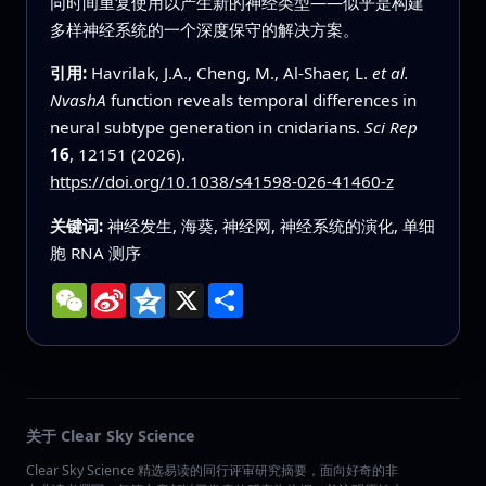
同时间重复使用以产生新的神经类型——似乎是构建
多样神经系统的一个深度保守的解决方案。
引用:
Havrilak, J.A., Cheng, M., Al-Shaer, L.
et al.
NvashA
function reveals temporal differences in
neural subtype generation in cnidarians.
Sci Rep
16
, 12151 (2026).
https://doi.org/10.1038/s41598-026-41460-z
关键词:
神经发生, 海葵, 神经网, 神经系统的演化, 单细
胞 RNA 测序
WeChat
Sina
Qzone
X
分
Weibo
享
关于 Clear Sky Science
Clear Sky Science 精选易读的同行评审研究摘要，面向好奇的非