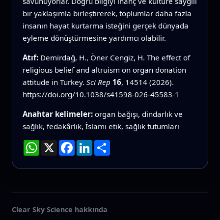
savunuyorlar. Doğru bilgiyi inanç ve kültüre saygılı
bir yaklaşımla birleştirerek, toplumlar daha fazla
insanın hayat kurtarma isteğini gerçek dünyada
eyleme dönüştürmesine yardımcı olabilir.
Atıf:
Demirdağ, H., Öner Cengiz, H. The effect of
religious belief and altruism on organ donation
attitude in Turkey.
Sci Rep
16
, 14514 (2026).
https://doi.org/10.1038/s41598-026-45583-1
Anahtar kelimeler:
organ bağışı, dindarlık ve
sağlık, fedakârlık, İslami etik, sağlık tutumları
WhatsApp
X
Facebook
LinkedIn
Paylaş
Clear Sky Science hakkında