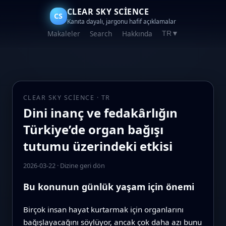
CLEAR SKY SCIENCE
CS
Kanıta dayalı, jargonu hafif açıklamalar
Makaleler
Search
Hakkında
TR
▼
CLEAR SKY SCIENCE · TR
Dini inanç ve fedakârlığın
Türkiye’de organ bağışı
tutumu üzerindeki etkisi
2026-03-22
·
Dizine geri dön
Bu konunun günlük yaşam için önemi
Birçok insan hayat kurtarmak için organlarını
bağışlayacağını söylüyor, ancak çok daha azı bunu