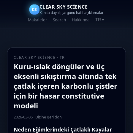
CLEAR SKY SCIENCE
CS
Kanıta dayalı, jargonu hafif açıklamalar
Makaleler
Search
Hakkında
TR
▼
CLEAR SKY SCIENCE · TR
Kuru‑ıslak döngüler ve üç
eksenli sıkıştırma altında tek
çatlak içeren karbonlu şistler
için bir hasar constitutive
modeli
2026-03-06
·
Dizine geri dön
Neden Eğimlerindeki Çatlaklı Kayalar