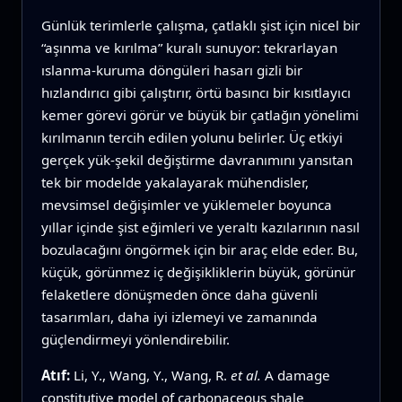
Günlük terimlerle çalışma, çatlaklı şist için nicel bir
“aşınma ve kırılma” kuralı sunuyor: tekrarlayan
ıslanma‑kuruma döngüleri hasarı gizli bir
hızlandırıcı gibi çalıştırır, örtü basıncı bir kısıtlayıcı
kemer görevi görür ve büyük bir çatlağın yönelimi
kırılmanın tercih edilen yolunu belirler. Üç etkiyi
gerçek yük‑şekil değiştirme davranımını yansıtan
tek bir modelde yakalayarak mühendisler,
mevsimsel değişimler ve yüklemeler boyunca
yıllar içinde şist eğimleri ve yeraltı kazılarının nasıl
bozulacağını öngörmek için bir araç elde eder. Bu,
küçük, görünmez iç değişikliklerin büyük, görünür
felaketlere dönüşmeden önce daha güvenli
tasarımları, daha iyi izlemeyi ve zamanında
güçlendirmeyi yönlendirebilir.
Atıf:
Li, Y., Wang, Y., Wang, R.
et al.
A damage
constitutive model of carbonaceous shale