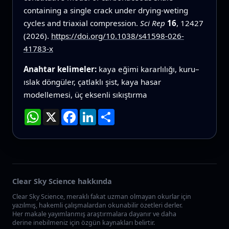
containing a single crack under drying-weting
cycles and triaxial compression.
Sci Rep
16
, 12427
(2026).
https://doi.org/10.1038/s41598-026-
41783-x
Anahtar kelimeler:
kaya eğimi kararlılığı, kuru–
ıslak döngüler, çatlaklı şist, kaya hasar
modellemesi, üç eksenli sıkıştırma
WhatsApp
X
Facebook
LinkedIn
Paylaş
Clear Sky Science hakkında
Clear Sky Science, meraklı fakat uzman olmayan okurlar için
yazılmış, hakemli çalışmalardan okunabilir özetleri derler.
Her makale yayımlanmış araştırmalara dayanır ve daha
derine inebilmeniz için özgün kaynakları belirtir.