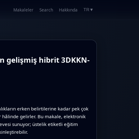
Makaleler
Search
Hakkında
TR
▼
çin gelişmiş hibrit 3DKKN-
kların erken belirtilerine kadar pek çok
 hâlinde gelirler. Bu makale, elektronik
esi sunuyor; üstelik etiketli eğitim
nleştirebilir.