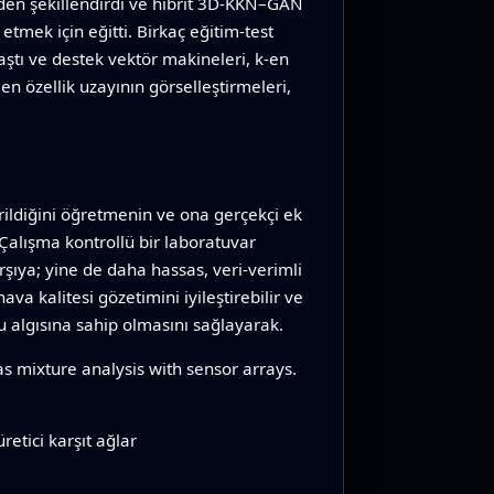
niden şekillendirdi ve hibrit 3D‑KKN–GAN
ek için eğitti. Birkaç eğitim‑test
ştı ve destek vektör makineleri, k‑en
n özellik uzayının görselleştirmeleri,
rildiğini öğretmenin ve ona gerçekçi ek
Çalışma kontrollü bir laboratuvar
rşıya; yine de daha hassas, veri‑verimli
ava kalitesi gözetimini iyileştirebilir ve
ku algısına sahip olmasını sağlayarak.
mixture analysis with sensor arrays.
retici karşıt ağlar