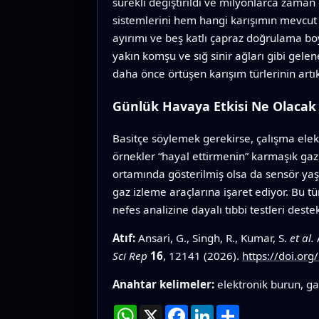
sürekli değiştirildi ve milyonlarca zaman
sistemlerini hem hangi karışımın mevcut
ayırımı ve beş katlı çapraz doğrulama bo
yakın komşu ve sığ sinir ağları gibi gele
daha önce örtüşen karışım türlerinin artık
Günlük Havaya Etkisi Ne Olacak
Basitçe söylemek gerekirse, çalışma elek
örnekler “hayal ettirmenin” karmaşık gaz 
ortamında gösterilmiş olsa da sensör yaşl
gaz izleme araçlarına işaret ediyor. Bu tür
nefes analizine dayalı tıbbi testleri des
Atıf:
Ansari, G., Singh, R., Kumar, S.
et al.
Sci Rep
16
, 12141 (2026).
https://doi.or
Anahtar kelimeler:
elektronik burun, ga
WhatsApp
X
Facebook
LinkedIn
Paylaş