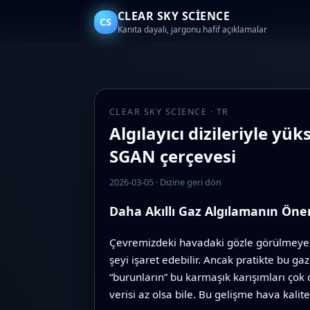
CLEAR SKY SCIENCE
CS
Kanıta dayalı, jargonu hafif açıklamalar
CLEAR SKY SCIENCE · TR
Algılayıcı dizileriyle yü
SGAN çerçevesi
2026-03-05
·
Dizine geri dön
Daha Akıllı Gaz Algılamanın Öne
Çevremizdeki havadaki gözle görülmeyen g
şeyi işaret edebilir. Ancak pratikte bu g
“burunların” bu karmaşık karışımları çok 
verisi az olsa bile. Bu gelişme hava kalites