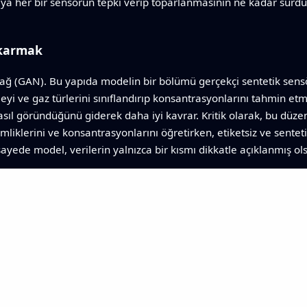
eya her bir sensörün tepki verip toparlanmasının ne kadar sürdüğü
ıkarmak
rşıt ağ (GAN). Bu yapıda modelin bir bölümü gerçekçi sentetik sen
yi ve gaz türlerini sınıflandırıp konsantrasyonlarını tahmin etmey
asıl göründüğünü giderek daha iyi kavrar. Kritik olarak, bu düzen
kimliklerini ve konsantrasyonlarını öğretirken, etiketsiz ve sente
 sayede model, verilerin yalnızca bir kısmı dikkatle açıklanmış ols