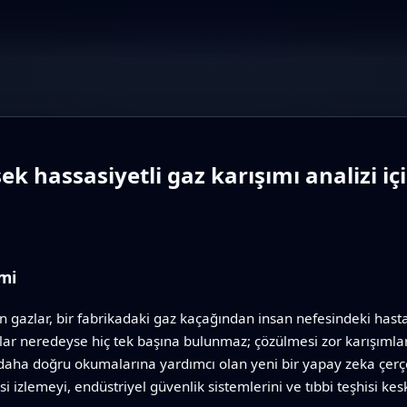
ksek hassasiyetli gaz karışımı analizi i
mi
azlar, bir fabrikadaki gaz kaçağından insan nefesindeki hastalı
azlar neredeyse hiç tek başına bulunmaz; çözülmesi zor karışımlar
daha doğru okumalarına yardımcı olan yeni bir yapay zeka çerçev
i izlemeyi, endüstriyel güvenlik sistemlerini ve tıbbi teşhisi keski