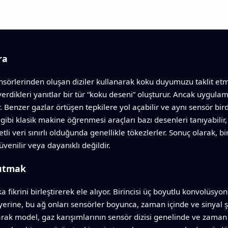
ra
ensörlerinden oluşan diziler kullanarak koku duyumuzu taklit etm
e verdikleri yanıtlar bir tür “koku deseni” oluşturur. Ancak uygu
Benzer gazlar örtüşen tepkilere yol açabilir ve aynı sensör bir
gibi klasik makine öğrenmesi araçları bazı desenleri tanıyabilir,
i veri sınırlı olduğunda genellikle tökezlerler. Sonuç olarak, bi
enilir veya dayanıklı değildir.
kutmak
ka fikrini birleştirerek ele alıyor. Birincisi üç boyutlu konvolüsyo
 yerine, bu ağ onları sensörler boyunca, zaman içinde ve sinyal 
rarak model, gaz karışımlarının sensör dizisi genelinde ve zaman iç