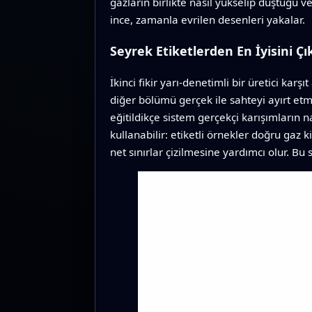
gazların birlikte nasıl yükselip düştüğü v
ince, zamanla evrilen desenleri yakalar.
Seyrek Etiketlerden En İyisini Ç
İkinci fikir yarı‑denetimli bir üretici ka
diğer bölümü gerçek ile sahteyi ayırt etme
eğitildikçe sistem gerçekçi karışımların n
kullanabilir: etiketli örnekler doğru gaz 
net sınırlar çizilmesine yardımcı olur. Bu