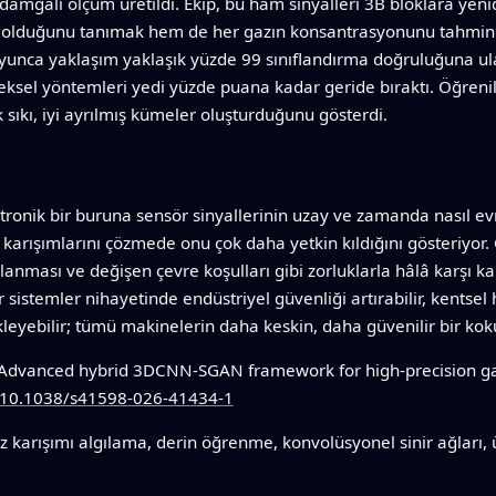
 damgalı ölçüm üretildi. Ekip, bu ham sinyalleri 3B bloklara ye
 olduğunu tanımak hem de her gazın konsantrasyonunu tahmin etm
yunca yaklaşım yaklaşık yüzde 99 sınıflandırma doğruluğuna ula
neksel yöntemleri yedi yüzde puana kadar geride bıraktı. Öğrenile
 sıkı, iyi ayrılmış kümeler oluşturduğunu gösterdi.
tronik bir buruna sensör sinyallerinin uzay ve zamanda nasıl ev
karışımlarını çözmede onu çok daha yetkin kıldığını gösteriyor. 
anması ve değişen çevre koşulları gibi zorluklarla hâlâ karşı ka
 sistemler nihayetinde endüstriyel güvenliği artırabilir, kentsel h
tekleyebilir; tümü makinelerin daha keskin, daha güvenilir bir ko
Advanced hybrid 3DCNN-SGAN framework for high-precision gas 
g/10.1038/s41598-026-41434-1
z karışımı algılama, derin öğrenme, konvolüsyonel sinir ağları, ü