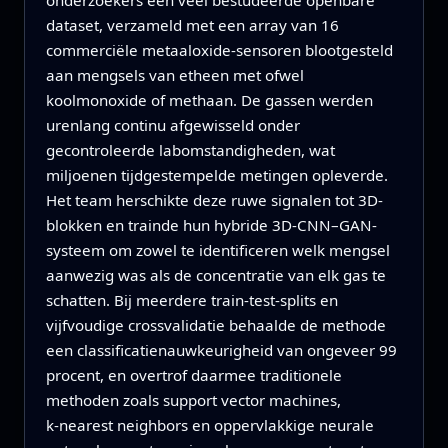
onderzoekers een veel bestudeerde openbare
dataset, verzameld met een array van 16
commerciële metaaloxide-sensoren blootgesteld
aan mengsels van etheen met ofwel
koolmonoxide of methaan. De gassen werden
urenlang continu afgewisseld onder
gecontroleerde labomstandigheden, wat
miljoenen tijdgestempelde metingen opleverde.
Het team herschikte deze ruwe signalen tot 3D-
blokken en trainde hun hybride 3D‑CNN–GAN-
systeem om zowel te identificeren welk mengsel
aanwezig was als de concentratie van elk gas te
schatten. Bij meerdere train-test-splits en
vijfvoudige crossvalidatie behaalde de methode
een classificatienauwkeurigheid van ongeveer 99
procent, en overtrof daarmee traditionele
methoden zoals support vector machines,
k‑nearest neighbors en oppervlakkige neurale