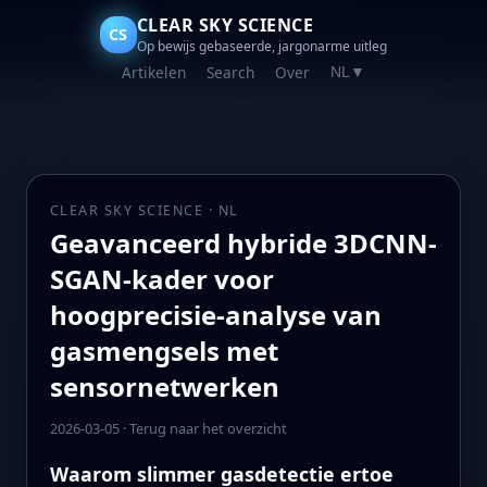
CLEAR SKY SCIENCE
CS
Op bewijs gebaseerde, jargonarme uitleg
Artikelen
Search
Over
NL
▼
CLEAR SKY SCIENCE · NL
Geavanceerd hybride 3DCNN-
SGAN-kader voor
hoogprecisie-analyse van
gasmengsels met
sensornetwerken
2026-03-05
·
Terug naar het overzicht
Waarom slimmer gasdetectie ertoe